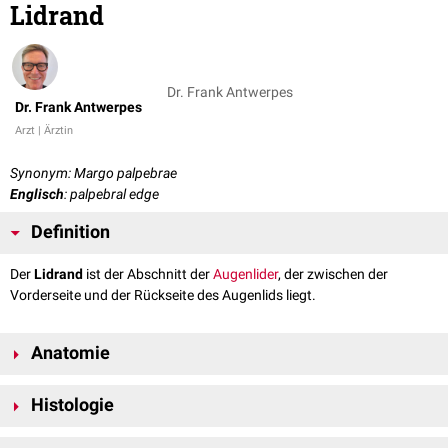
Lidrand
Dr. Frank Antwerpes
Dr. Frank Antwerpes
Arzt | Ärztin
Synonym: Margo palpebrae
Englisch
: palpebral edge
Definition
Der
Lidrand
ist der Abschnitt der
Augenlider
, der zwischen der
Vorderseite und der Rückseite des Augenlids liegt.
Anatomie
Der Lidrand setzt sich aus drei Abschnitten zusammen:
Histologie
der vorderen
Lidkante
(Limbus anterior palpebrae)
der hinteren Lidkante (Limbus posterior palpebrae)
Der Lidrand ist überwiegend von einem mehrschichtigen, verhornten