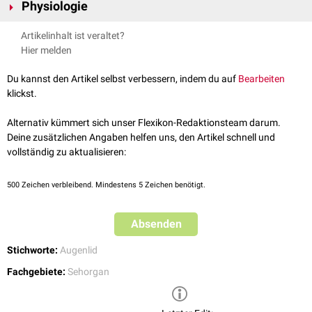
dem dazwischen liegenden
Physiologie
freien
Lidrand
Plattenepithel
bedeckt. Im Bereich der hinteren Lidkante geht es in
parakeratinisiertes
Plattenepithel über, das schließlich an das
Wichtige anatomische Strukturen des Lidrands sind die
Wimpern
(Cilia)
Der Lidrand spielt eine wichtige Rolle bei der Verteilung der
Artikelinhalt ist veraltet?
hochprismatische
Epithel der
Konjunktiva
stößt. Der zwischen den
und die Einmündungsstellen der
Meibom-Drüsen
.
Tränenflüssigkeit
am Auge. Durch die
Fettsekretion
der Meibom-Drüsen
Hier melden
beiden Lidkanten liegende freie Lidrand ist glatt und unbehaart.
bildet sich zwischen der hinteren Lidkante und der Augenoberfläche ein
kleines Flüssigkeitsreservoir, der
Tränenmeniskus
.
Du kannst den Artikel selbst verbessern, indem du auf
Bearbeiten
klickst.
Alternativ kümmert sich unser Flexikon-Redaktionsteam darum.
Deine zusätzlichen Angaben helfen uns, den Artikel schnell und
vollständig zu aktualisieren:
500
Zeichen verbleibend. Mindestens 5 Zeichen benötigt.
Absenden
Stichworte:
Augenlid
Fachgebiete:
Sehorgan