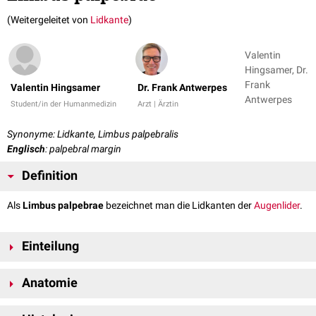
(Weitergeleitet von
Lidkante
)
Valentin
Hingsamer, Dr.
Frank
Valentin Hingsamer
Dr. Frank Antwerpes
Antwerpes
Student/in der Humanmedizin
Arzt | Ärztin
Synonyme: Lidkante, Limbus palpebralis
Englisch
: palpebral margin
Definition
Als
Limbus palpebrae
bezeichnet man die Lidkanten der
Augenlider
.
Einteilung
Oberlid
Anatomie
Limbus anterior palpabrae superioris: Vordere Lidkante des Oberlids
Die vordere Lidkante ist abgerundet. Hier entspringen in mehreren
Limbus posterior palpabrae superioris: Hintere Lidkante des Oberlids