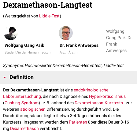
Dexamethason-Langtest
(Weitergeleitet von
Liddle-Test
)
Wolfgang
Gang Paik, Dr.
Frank
Wolfgang Gang Paik
Dr. Frank Antwerpes
Antwerpes
Student/in der Humanmedizin
Arzt | Ärztin
Synonyme: Hochdosierter Dexamethason-Hemmtest, Liddle-Test
Definition
Der
Dexamethason-Langtest
ist eine
endokrinologische
Laboruntersuchung
, die nach Diagnose eines
Hyperkortisolismus
(
Cushing-Syndrom
) - z.B. anhand des
Dexamethason-Kurztests
- zur
weiteren
ätiologischen
Differenzierung durchgeführt wird. Die
Durchführungsdauer liegt mit etwa 3-4 Tagen höher als die des
Kurztests. Insgesamt werden dem
Patienten
über diese Dauer 8-16
mg
Dexamethason
verabreicht.