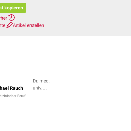
at kopieren
rher
hte
Artikel erstellen
Dr. med.
univ.
hael Rauch
Sabrina
izinischer Beruf
Mörkl, Dr.
Frank
Antwerpes
+ 3