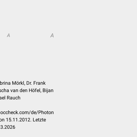
A
A
brina Mörkl, Dr. Frank
cha van den Höfel, Bijan
hael Rauch
n.doccheck.com/de/Photon
on 15.11.2012. Letzte
03.2026