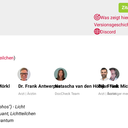
Zit
Was zeigt hie
Versionsgeschic
Discord
eilchen
)
Mörkl
Dr. Frank Antwerpes
Natascha van den Höfel
Bijan Fink
Frank Mic
Arzt | Ärztin
DocCheck Team
Arzt | Ärztin
Sonstiger med
hos") - Licht
ant, Lichtteilchen
quantum