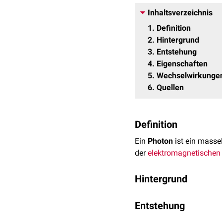
Inhaltsverzeichnis
1
Definition
2
Hintergrund
3
Entstehung
4
Eigenschaften
5
Wechselwirkunge
6
Quellen
Definition
Ein
Photon
ist ein mass
der
elektromagnetischen
Hintergrund
Elektromagnetische Strah
Entstehung
Während sich Licht bei de
Energiequanten. Diese E