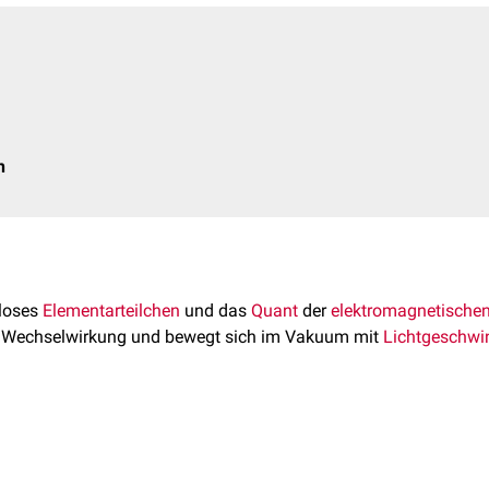
n
eloses
Elementarteilchen
und das
Quant
der
elektromagnetischen
Wechselwirkung und bewegt sich im Vakuum mit
Lichtgeschwin
lung zeigt sowohl Wellen- als auch Teilcheneigenschaften (
Wel
r Ausbreitung wellenartig verhält, erfolgt seine
Emission
und
Ab
nergiequanten werden als Photonen bezeichnet. Jede elektromag