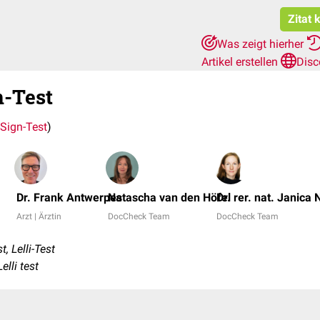
Zitat 
Was zeigt hierher
Artikel erstellen
Disc
n-Test
-Sign-Test
)
Dr. Frank Antwerpes
Natascha van den Höfel
Dr. rer. nat. Janica 
Arzt | Ärztin
DocCheck Team
DocCheck Team
, Lelli-Test
Lelli test