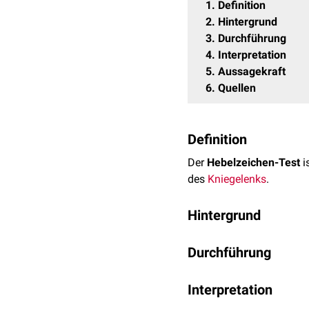
1
Definition
2
Hintergrund
3
Durchführung
4
Interpretation
5
Aussagekraft
6
Quellen
Definition
Der
Hebelzeichen-Test
i
des
Kniegelenks
.
Hintergrund
Der Test wurde von dem i
Durchführung
bezeichnet. Er basiert 
Der Patient liegt in
Rücke
Interpretation
Unterarm
unter dem
prox