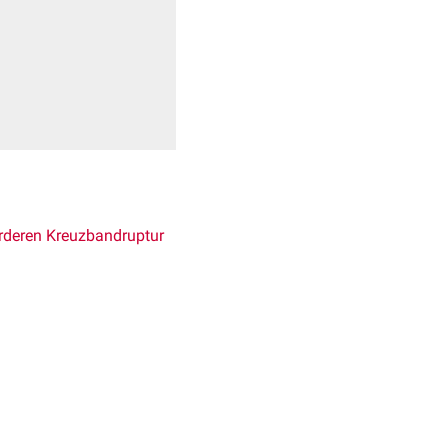
rderen Kreuzbandruptur
aher auch als Lelli-Test
punkt fungiert.
 seine
Faust
oder seinen