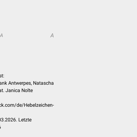
A
A
st:
rank Antwerpes, Natascha
nat. Janica Nolte
eck.com/de/Hebelzeichen-
3.2026. Letzte
6