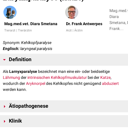
Mag.med.v
Diara
Smetana, 
Mag.med.vet. Diara Smetana
Dr. Frank Antwerpes
Frank
Tierarzt | Tierärztin
Arzt | Ärztin
Antwerpe
Synonym: Kehlkopfparalyse
Englisch:
laryngeal paralysis
Definition
Als
Larnyxparalyse
bezeichnet man eine ein- oder beidseitige
Lähmung
der
intrinsischen
Kehlkopfmuskulatur
bei der
Katze
,
wodurch der
Aryknorpel
des Kehlkopfes nicht genügend
abduziert
werden kann.
Ätiopathogenese
Die Lähmung der Larynxmuskulatur ist meist auf eine Schädigung des
Klinik
Nervus laryngeus recurrens
(Nervus laryngeus caudalis)
zurückzuführen. Folge ist eine ungenügende bzw. fehlende