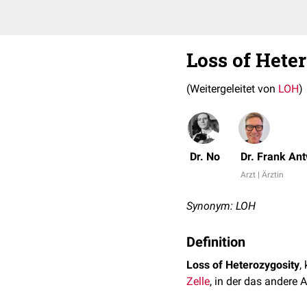
Loss of Hete
(Weitergeleitet von
LOH
)
Dr. No
Dr. Frank An
Arzt | Ärztin
Synonym: LOH
Definition
Loss of Heterozygosity
,
Zelle
, in der das andere Al