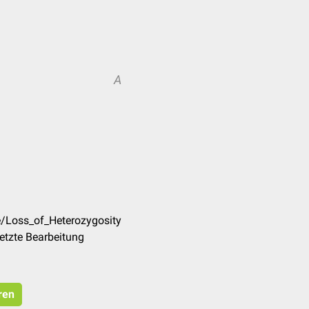
A
e/Loss_of_Heterozygosity
etzte Bearbeitung
ren