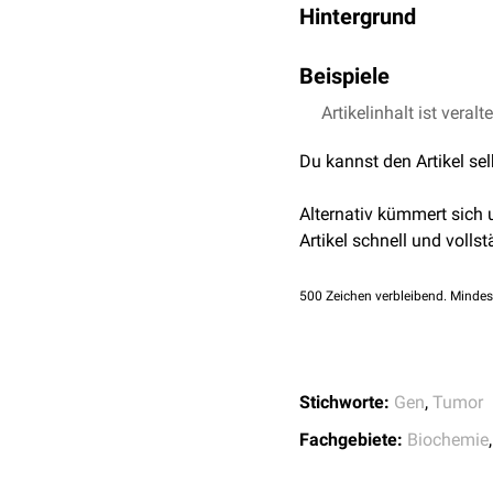
Hintergrund
LOH ist in der
Pathologie
Beispiele
Entstehung von manche
Tumorsuppressorgens
in
Artikelinhalt ist veralt
Retinoblastom
(Tumor
Nachkommen für dieses 
der Defekt erst dann
Du kannst den Artikel se
chemische
Karzinoge
Der Verlust der Heterozyg
Umwelteinflüsse ebenfal
Alternativ kümmert sich
produziert und ein Tumor
Artikel schnell und vollst
500
Zeichen verbleibend. Mindes
Stichworte:
Gen
,
Tumor
Fachgebiete:
Biochemie