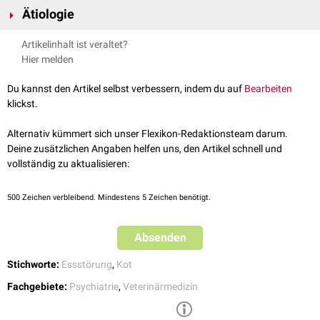
Die Koprophagen des Tierreiches lassen sich in zwei Gruppen unterteilen:
Ätiologie
Allokoprophagen ernähren sich von den im Kot anderer
Tiere
enthaltenen
Nährstoffen
. Zu dieser Gruppe zählt beispielsweise der
Ursächlich für Koprophagie beim Menschen können hirnorganische
Artikelinhalt ist veraltet?
Mistkäfer.
Störungen, psychiatrische Erkrankungen (z.B.
Zwangsstörung
), sowie
Hier melden
Autokoprophagen sind Tiere, die ihren eigenen Kot essen, um bereits
normabweichende sexuelle Phantasien (
Paraphilie
in Form einer
angedaute, ausgeschiedene Nährstoffe verwerten zu können. Zu
Koprophilie
) sein.
Du kannst den Artikel selbst verbessern, indem du auf
Bearbeiten
dieser Gruppe zählen beispielsweise das Kaninchen und
siehe auch:
Geophagie
klickst.
Meerschweinchen.
Alternativ kümmert sich unser Flexikon-Redaktionsteam darum.
Deine zusätzlichen Angaben helfen uns, den Artikel schnell und
vollständig zu aktualisieren:
500
Zeichen verbleibend. Mindestens 5 Zeichen benötigt.
Absenden
Stichworte:
Essstörung
,
Kot
Fachgebiete:
Psychiatrie
,
Veterinärmedizin