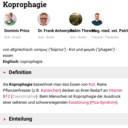
Koprophagie
Dominic Prinz
Dr. Frank Antwerpes
Robin Thewes
Mag. med. vet. Patr
Arzt | Ärztin
Arzt | Ärztin
Arzt | Ärztin
Tierarzt | Tierärztin
von altgriechisch: κόπρος ("kópros") - Kot und φαγεῖν ("phagein") -
essen
Englisch:
coprophagia
Definition
Als
Koprophagie
bezeichnet man das Essen von
Kot
. Reine
Pflanzenfresser (z.B.
Kaninchen
) decken so ihren Bedarf an
Vitamin
B12
(
Caecotrophie
). Beim Menschen ist Koprophagie der Ausdruck
einer seltenen und schwerwiegenden
Essstörung
(
Pica-Syndrom
).
Einteilung