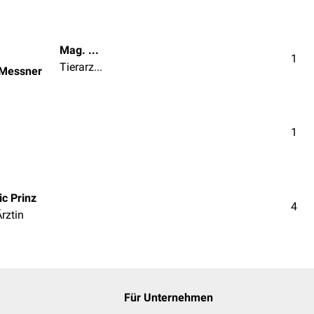
Mag. med. vet. Patrick Messner
1
Tierarzt | Tierärztin
 Messner
1
c Prinz
4
Ärztin
Für Unternehmen