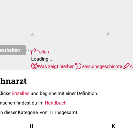
A
A
earbeiten
Teilen
Loading...
Was zeigt hierher
Versionsgeschichte
A
ahnarzt
Klicke
Erstellen
und beginne mit einer Definition.
machen findest du im
Handbuch
.
in dieser Kategorie, von 11 insgesamt.
H
K