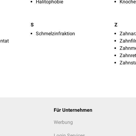
Halitophobie
Knoche
S
Z
Schmelzinfraktion
Zahnar
ntat
Zahnfi
Zahnme
Zahnre
Zahnst
Für Unternehmen
Werbung
Login Services