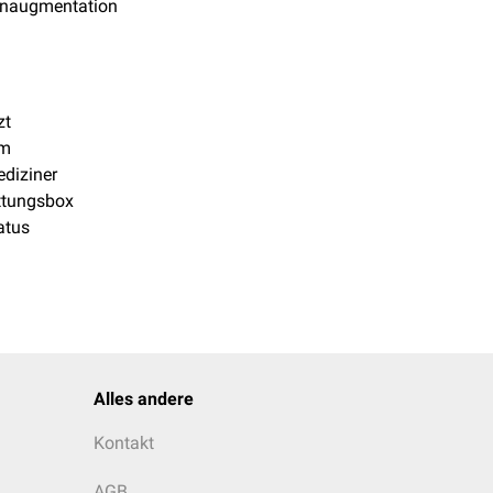
naugmentation
zt
lm
diziner
ttungsbox
atus
Alles andere
Kontakt
AGB