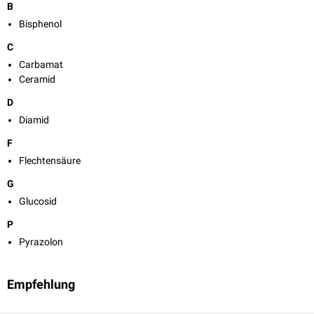
B
Bisphenol
C
Carbamat
Ceramid
D
Diamid
F
Flechtensäure
G
Glucosid
P
Pyrazolon
Empfehlung