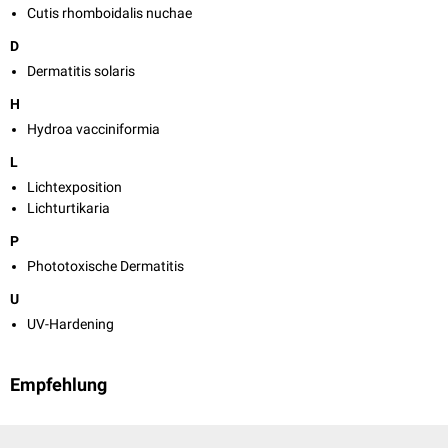
Cutis rhomboidalis nuchae
D
Dermatitis solaris
H
Hydroa vacciniformia
L
Lichtexposition
Lichturtikaria
P
Phototoxische Dermatitis
U
UV-Hardening
Empfehlung