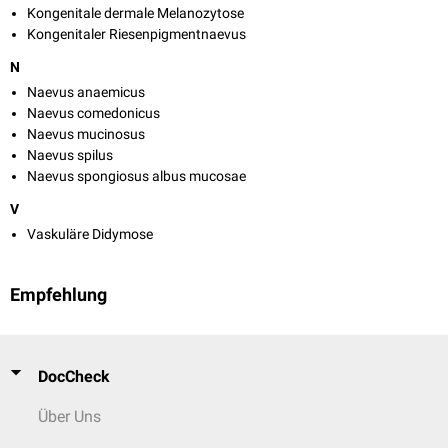
Kongenitale dermale Melanozytose
Kongenitaler Riesenpigmentnaevus
N
Naevus anaemicus
Naevus comedonicus
Naevus mucinosus
Naevus spilus
Naevus spongiosus albus mucosae
V
Vaskuläre Didymose
Empfehlung
DocCheck
Über Uns