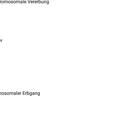
hromosomale Vererbung
iv
mosomaler Erbgang