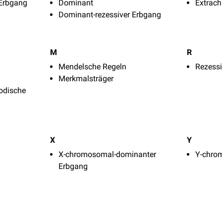
 Erbgang
Dominant
Extrac
Dominant-rezessiver Erbgang
M
R
Mendelsche Regeln
Rezess
Merkmalsträger
odische
X
Y
X-chromosomal-dominanter
Y-chro
Erbgang