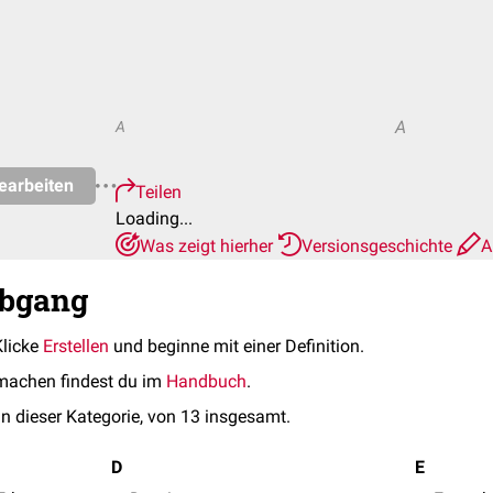
A
A
earbeiten
Teilen
Loading...
Was zeigt hierher
Versionsgeschichte
A
rbgang
Klicke
Erstellen
und beginne mit einer Definition.
machen findest du im
Handbuch
.
in dieser Kategorie, von 13 insgesamt.
D
E