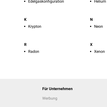
Edelgaskonfiguration
Helium
K
N
Krypton
Neon
R
X
Radon
Xenon
Für Unternehmen
Werbung