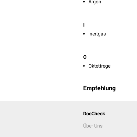
Argon
I
Inertgas
O
Oktettregel
Empfehlung
DocCheck
Über Uns