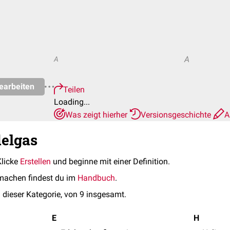
A
A
earbeiten
Teilen
Loading...
Was zeigt hierher
Versionsgeschichte
A
delgas
Klicke
Erstellen
und beginne mit einer Definition.
machen findest du im
Handbuch
.
 dieser Kategorie, von 9 insgesamt.
E
H