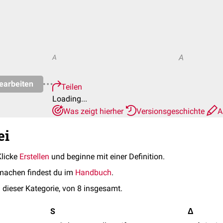
A
A
earbeiten
Teilen
Loading...
Was zeigt hierher
Versionsgeschichte
A
ei
Klicke
Erstellen
und beginne mit einer Definition.
machen findest du im
Handbuch
.
 dieser Kategorie, von 8 insgesamt.
S
Δ