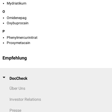
Mydriatikum
O
Omidenepag
Oxybuprocain
P
Phenylmercurinitrat
Proxymetacain
Empfehlung
DocCheck
Über Uns
Investor Relations
Presse