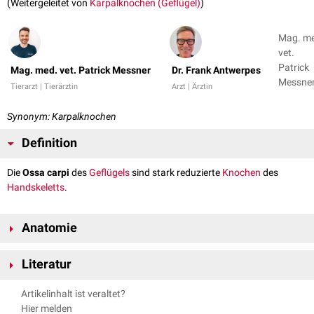
(Weitergeleitet von
Karpalknochen (Geflügel)
)
Mag. m
vet.
Patrick
Mag. med. vet. Patrick Messner
Dr. Frank Antwerpes
Messner
Tierarzt | Tierärztin
Arzt | Ärztin
Dr. Fran
Antwer
Synonym: Karpalknochen
Definition
Die
Ossa carpi
des
Geflügels
sind stark reduzierte
Knochen
des
Handskeletts
.
Anatomie
Aufgrund der Umgestaltung der
Vordergliedmaße
zum
Flügel
(Ala) hat
Literatur
das Handskelett eine starke Umkonstruktion erfahren. Von den
ursprünglich angelegten
Vorderfußwurzelknochen
sind nur noch zwei
Nickel, Richard, August Schummer, Eugen Seiferle. Band V: Geflügel.
Artikelinhalt ist veraltet?
Elemente der
proximalen
Reihe übrig geblieben:
Parey, 2004.
Hier melden