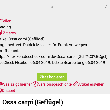
A
A
Teilen
ading...
Zitieren
tikel Ossa carpi (Geflügel):
ag. med. vet. Patrick Messner, Dr. Frank Antwerpes
brufbar unter:
ttps://flexikon.doccheck.com/de/Ossa_carpi_(Gefl%C3%BCgel)
ocCheck Flexikon 06.04.2019. Letzte Bearbeitung 06.04.2019
Zitat kopieren
Was zeigt hierher
Versionsgeschichte
Artikel erstellen
Discord
Ossa carpi (Geflügel)