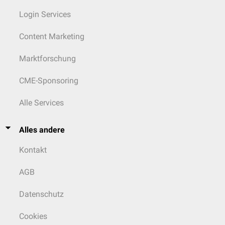
Karpalknochen
(Ossa carpi). Unter dem deutlich kleineren Condylus
Login Services
ventralis ist ein markantes Tuberculum carpale ausgebildet.
Content Marketing
Marktforschung
CME-Sponsoring
Alle Services
Alles andere
Kontakt
AGB
Datenschutz
Cookies