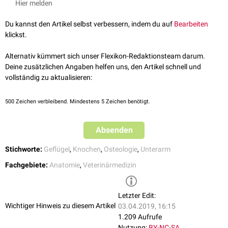
Hier melden
King, Anthony S. et al. Handbook of Avian Anatomy: Nomina
werden. Die wichtigsten sind:
Anatomica Avium. Second Edition. Cambridge, Massachusetts.
Du kannst den Artikel selbst verbessern, indem du auf
Bearbeiten
Extremitas proximalis ulnae:
Published by the Club, 1993.
klickst.
Cotyla dorsalis (Facies articularis dorsalis)
Salomon, Franz-Viktor, Geyer, Hans, Gille, Uwe. Anatomie für die
Cotyla ventralis (Facies articularis ventralis)
Tiermedizin. 2., aktualisierte und erweiterte Auflage. Enke, 2008.
Alternativ kümmert sich unser Flexikon-Redaktionsteam darum.
Crista intercotylaris
Deine zusätzlichen Angaben helfen uns, den Artikel schnell und
Tuberculum bicipitale ulnae
vollständig zu aktualisieren:
Tuberculum ligamentum collateralis ventralis
Corpus ulnae:
Facies caudodorsalis
500
Zeichen verbleibend. Mindestens 5 Zeichen benötigt.
Facies caudoventralis
Facies cranialis
Absenden
Lineae intermusculares
Margo caudalis
Stichworte:
Geflügel
,
Knochen
,
Osteologie
,
Unterarm
Margo dorsalis
Margo interosseus (Margo cranialis)
Fachgebiete:
Anatomie
,
Veterinärmedizin
Extremitas distalis ulnae:
Trochlea carpalis
Tuberculum carpale
Letzter Edit:
Wichtiger Hinweis zu diesem Artikel
Incisura radialis
03.04.2019, 16:15
Olecranon
1.209 Aufrufe
Nutzung:
BY-NC-SA