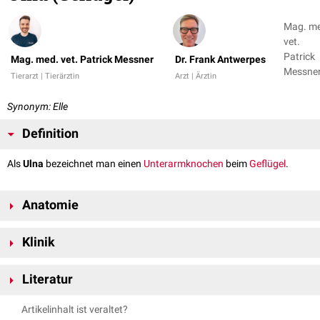
Mag. m
vet.
Patrick
Mag. med. vet. Patrick Messner
Dr. Frank Antwerpes
Messner
Tierarzt | Tierärztin
Arzt | Ärztin
Dr. Fran
Antwer
Synonym: Elle
Definition
Als
Ulna
bezeichnet man einen
Unterarmknochen
beim
Geflügel
.
Anatomie
Die Ulna beim Geflügel ist - anders als bei den
Säugetieren
- stärker
Klinik
ausgebildet als der
Radius
. Beide Unterarmknochen liegen bei
angelegtem
Flügel
(Ala) nahezu parallel zum
Humerus
Bei Greifvögeln treten sehr selten
Luxationen
des
Ellenbogengelenks
auf.
(Oberarmknochen).
Literatur
Noch seltener kommen sie bei Ziervögeln vor, müssen jedoch immer
unter
Narkose
und in
Beugestellung
eingerenkt werden.
Morphologie
Nickel, Richard, August Schummer, Eugen Seiferle. Band V: Geflügel.
Artikelinhalt ist veraltet?
Parey, 2004.
An der Ulna können drei Abschnitte und mehrere Strukturen beschrieben