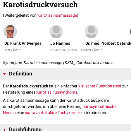
Karotisdruckversuch
(Weitergeleitet von
Karotissinusmassage
)
Dr. Frank Antwerpes
Jo Hannes
Dr. med. Norbert Ostend
Arzt | Ärztin
Student/in (andere Fächer)
Arzt | Ärztin
Synonyme: Karotissinusmassage (KSM), Carotisdruckversuch
Definition
Der
Karotisdruckversuch
ist ein einfacher
klinischer Funktionstest
zur
Feststellung eines
Karotissinussyndroms
.
Als Karotissinusmassage kann der Karotisdruck außerdem
durchgeführt werden, um über eine Reizung
parasympathischer
Nerven
eine
supraventrikuläre Tachykardie
zu terminieren.
Durchführung