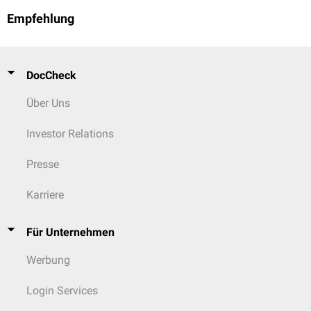
Empfehlung
DocCheck
Über Uns
Investor Relations
Presse
Karriere
Für Unternehmen
Werbung
Login Services