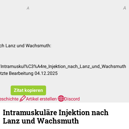
A
A
 nach Lanz und Wachsmuth:
de/Intramuskul%C3%A4re_Injektion_nach_Lanz_und_Wachsmuth
tzte Bearbeitung 04.12.2025
Zitat kopieren
eschichte
Artikel erstellen
Discord
Intramuskuläre Injektion nach
Lanz und Wachsmuth