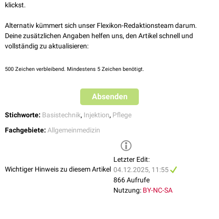
Daraus ergibt sich eine halbmondförmige Fläche, in deren vorderen bis
klickst.
mittleren Drittel die Injektion erfolgt. Heutzutage ist allerdings die
ventrogluteale Injektion nach Hochstetter
wesentlich mehr verbreitet, da
Alternativ kümmert sich unser Flexikon-Redaktionsteam darum.
sie als sicherste
gluteale
Injektionsstelle gilt.
Deine zusätzlichen Angaben helfen uns, den Artikel schnell und
vollständig zu aktualisieren:
500
Zeichen verbleibend. Mindestens 5 Zeichen benötigt.
Absenden
Stichworte:
Basistechnik
,
Injektion
,
Pflege
Fachgebiete:
Allgemeinmedizin
Letzter Edit:
Wichtiger Hinweis zu diesem Artikel
04.12.2025, 11:55
866 Aufrufe
Nutzung:
BY-NC-SA