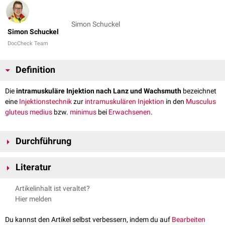
Simon Schuckel
Simon Schuckel
DocCheck Team
Definition
Die
intramuskuläre Injektion nach Lanz und Wachsmuth
bezeichnet
eine
Injektionstechnik
zur
intramuskulären Injektion
in den
Musculus
gluteus medius
bzw.
minimus
bei
Erwachsenen
.
Durchführung
Zur Lokalisation der Injektionsstelle dienen 4 anatomische
Landmarken
Literatur
als Begrenzung:
Crista iliaca
(
superior
)
Höfer: Von Fall zu Fall - Pflege im Recht, 3. Auflage. Berlin, Springer,
Artikelinhalt ist veraltet?
Spina iliaca anterior superior
(
ventral
)
2011
Hier melden
Spina iliaca posterior superior
(
dorsal
)
Verbindungslinie zwischen den Spinae iliacae
Du kannst den Artikel selbst verbessern, indem du auf
Bearbeiten