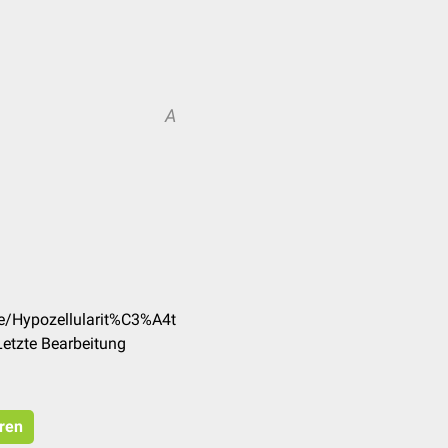
A
de/Hypozellularit%C3%A4t
etzte Bearbeitung
eren