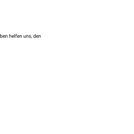
(AA). Hier sind alle drei
enie
kommt. Im
mzellen
ohne
ben helfen uns, den