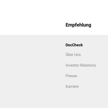
Empfehlung
DocCheck
Über Uns
Investor Relations
Presse
Karriere