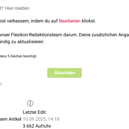
 Knochenmarks ist ein typischer Befund bei
et?
Hier melden
aplastischer Anämie
ese
vermindert, so dass es im peripheren Blut zu einer
Panzytop
lbst verbessern, indem du auf
Bearbeiten
klickst.
ht man leere
Spongiosafragmente
mit einem Netz aus
Retikulu
zellen
.
 unser Flexikon-Redaktionsteam darum. Deine zusätzlichen Anga
ändig zu aktualisieren:
tens 5 Zeichen benötigt.
Absenden
l
Letzter Edit:
sem Artikel
10.09.2025, 14:18
3.662 Aufrufe