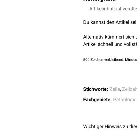
Die Hypozellularität des
Artikelinhalt ist veralt
Zellreihen der
Hämatopo
Du kannst den Artikel se
Knochenmarkbiopsat
sie
hämatopoetische Stamm
Alternativ kümmert sich
Artikel schnell und vollst
500
Zeichen verbleibend. Mindes
Stichworte:
Zelle
,
Zellzah
Fachgebiete:
Pathologie
Wichtiger Hinweis zu die