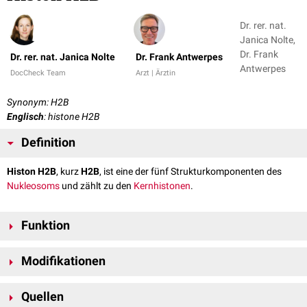
Dr. rer. nat.
Janica Nolte,
Dr. Frank
Dr. rer. nat. Janica Nolte
Dr. Frank Antwerpes
Antwerpes
DocCheck Team
Arzt | Ärztin
Synonym: H2B
Englisch
: histone H2B
Definition
Histon H2B
, kurz
H2B
, ist eine der fünf Strukturkomponenten des
Nukleosoms
und zählt zu den
Kernhistonen
.
Funktion
Bei der
Komprimierung
zu
Chromatin
wird die negativ-
geladene
DNA
um
Modifikationen
ein positiv-geladenes
Histonoktamer
gewunden. Dieses enthält je zwei
Kopien der Histonproteine
H2A
, H2B,
H3
und
H4
. Die Histone H2A und
Die
Ubiquitinierung
von H2B an
Lysin
123 (
H2BK123ub1
) spielt eine
H2B formen dabei zwei H2A-H2B-
Dimere
, die mit dem (H3-H4)
-
Tetramer
2
Quellen
[
2
]
wichtige Rolle bei der
Transkriptionsinitiation
und -
elongation
.
[
1
]
[
2
]
interagieren.