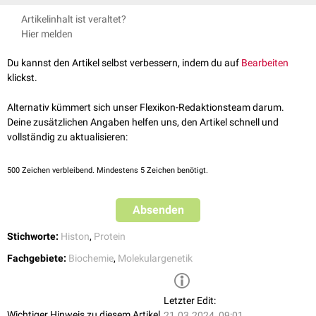
↑
Huang et al.
Mechanistic and structural insights into histone H2A-
Artikelinhalt ist veraltet?
H2B chaperone in chromatin regulation
The Biochemical journal
Hier melden
2020
2,0
2,1
↑
Zhou et al.
Nucleosome structure and dynamics are coming of
Du kannst den Artikel selbst verbessern, indem du auf
Bearbeiten
age
Nature structural & molecular biology 2019
klickst.
Alternativ kümmert sich unser Flexikon-Redaktionsteam darum.
Deine zusätzlichen Angaben helfen uns, den Artikel schnell und
vollständig zu aktualisieren:
500
Zeichen verbleibend. Mindestens 5 Zeichen benötigt.
Absenden
Stichworte:
Histon
,
Protein
Fachgebiete:
Biochemie
,
Molekulargenetik
Letzter Edit:
Wichtiger Hinweis zu diesem Artikel
21.03.2024, 09:01