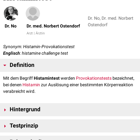
Dr. No, Dr. med. Norbert
Ostendorf
Dr. No
Dr. med. Norbert Ostendorf
Arzt | Ärztin
Synonym: Histamin-Provokationstest
Englisch
: histamine challenge test
Definition
Mit dem Begriff
Histamintest
werden
Provokationstests
bezeichnet,
bei denen
Histamin
zur Auslösung einer bestimmten Körperreaktion
verabreicht wird.
Hintergrund
In der Regel ist mit dem Begriff "Histamintest" der
inhalative
Histamintest
Testprinzip
zum Nachweis eines
Asthma bronchiale
gemeint, der in der
Pneumologie
eingesetzt wird. Histamin wurde früher auch zur Provokation der
Histamin
löst eine dosisabhängige
Bronchokonstriktion
aus. Bei
Magensäuresekretion
verwendet.