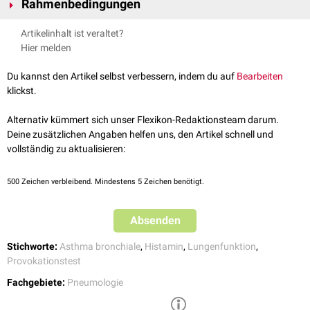
Rahmenbedingungen
Patienten mit Asthma bronchiale ist diese Reaktion deutlich
ausgeprägter als beim Gesunden. Wird einem symptomfreien Patienten
Ein Histamintest kann einen
Asthmaanfall
auslösen. Deshalb wird der
Artikelinhalt ist veraltet?
mit Verdacht auf Asthma unter kontrollierten Bedingungen Histamin
Test nur in einem entsprechend ausgerüsteten
Lungenfunktionslabor
Hier melden
über einen
Vernebler
zugeführt, kommt es zu Veränderungen, die sich
mit geschultem Personal durchgeführt. Bei Auftreten von
mittels der
Spirometrie
erfassen lassen. Auf diese Weise kann die
Atembeschwerden werden dem Patienten
Sauerstoff
und
Du kannst den Artikel selbst verbessern, indem du auf
Bearbeiten
Diagnose gesichert werden.
Betasympathomimetika
verabreicht. Ein Arzt mit Erfahrung in der
klickst.
Notfallmedizin
sollte im Ernstfall erreichbar sein.
Alternativ kümmert sich unser Flexikon-Redaktionsteam darum.
Deine zusätzlichen Angaben helfen uns, den Artikel schnell und
vollständig zu aktualisieren:
500
Zeichen verbleibend. Mindestens 5 Zeichen benötigt.
Absenden
Stichworte:
Asthma bronchiale
,
Histamin
,
Lungenfunktion
,
Provokationstest
Fachgebiete:
Pneumologie