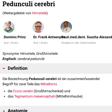
Pedunculi cerebri
(Weitergeleitet von
Hirnstiele
)
Dominic Prinz
Dr. Frank Antwerpes
Stud.med.dent. Sascha Alexand
Arzt | Ärztin
Arzt | Ärztin
Student/in der Zahnmedizin
Synonyme: Hirnstiele, Großhirnstiele
Englisch
: cerebral peduncle
Definition
Die Bezeichnung
Pedunculi cerebri
ist ein zusammenfassender
Begriff für zwei Teile des
Mittelhirns
die
Crura cerebri
(Großhirnschenkel) und
das
Tegmentum mesencephali
(Mittelhirnhaube).
Anatomie