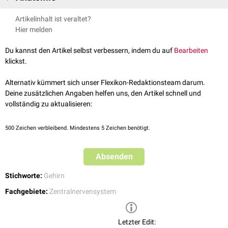
Das Tegmentum mesencephali bildet den hinteren Teil der Pedunculi
Artikelinhalt ist veraltet?
cerebri. Es enthält wichtige Bahnen und Kerne, u.a. die
Substantia nigra
,
Hier melden
den
Nucleus ruber
und die
Formatio reticularis
. Dorsal des Tegmentum
mesencephali liegt das
Tectum
mit der
Vierhügelplatte
. Zwischen Tectum
Du kannst den Artikel selbst verbessern, indem du auf
Bearbeiten
und Tegmentum wird der
Aquaeductus mesencephali
eingefasst.
klickst.
Ventral des Tegmentum mesencephali befinden sich die
Crura cerebri
. In
ihnen verläuft der
Tractus corticospinalis
(Pyramidenbahn) und folgende
Alternativ kümmert sich unser Flexikon-Redaktionsteam darum.
Bahnen:
Deine zusätzlichen Angaben helfen uns, den Artikel schnell und
vollständig zu aktualisieren:
Fibrae frontopontinae
Fibrae corticonucleares
Fibrae parietotemporopontinae
500
Zeichen verbleibend. Mindestens 5 Zeichen benötigt.
Die Pedunculi cerebri bilden die
laterale
Begrenzung der
Fossa
interpeduncularis
, in welcher der
Nervus oculomotorius
austritt. Sie
Absenden
werden von den
Rami pedunculares
der
Arteria cerebri posterior
versorgt.
Stichworte:
Gehirn
Fachgebiete:
Zentralnervensystem
Letzter Edit: