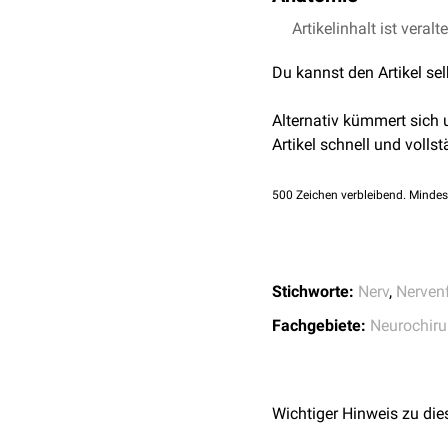
Die Fibrae corticonucle
Artikelinhalt ist veralt
durch das
Crus posterius
Du kannst den Artikel se
Terminationsgebiet des
Alternativ kümmert sich
Artikel schnell und vollst
500
Zeichen verbleibend. Mindes
Stichworte:
Nerv
,
Nerven
Fachgebiete:
Neurochiru
Wichtiger Hinweis zu die