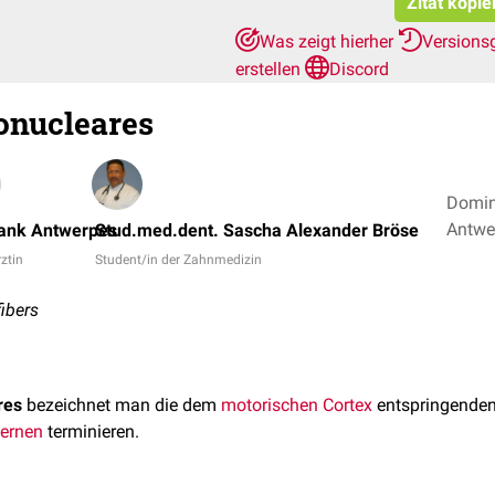
Zitat kopie
Was zeigt hierher
Versions
erstellen
Discord
conucleares
Domini
rank Antwerpes
Stud.med.dent. Sascha Alexander Bröse
rztin
Student/in der Zahnmedizin
fibers
res
bezeichnet man die dem
motorischen Cortex
entspringende
kernen
terminieren.