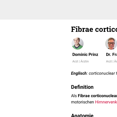
Fibrae corti
Dominic Prinz
Dr. F
Arzt | Ärztin
Arzt | Ä
Englisch
: corticonuclear 
Definition
Als
Fibrae corticonuclea
motorischen
Hirnnerven
Anatomie