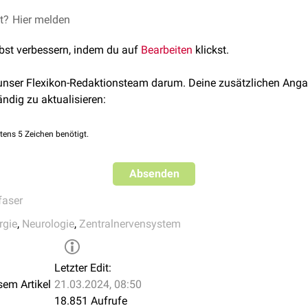
ares verlaufen gemeinsam mit den Fasern des
et?
Hier melden
Tractus corticospin
der
Capsula interna
und das
ipsilaterale
Crus cerebri
, ehe sie i
lbst verbessern, indem du auf
Bearbeiten
klickst.
Stammhirns
abzweigen.
 unser Flexikon-Redaktionsteam darum. Deine zusätzlichen Anga
ändig zu aktualisieren:
tens 5 Zeichen benötigt.
Absenden
faser
rgie
,
Neurologie
,
Zentralnervensystem
Letzter Edit:
sem Artikel
21.03.2024, 08:50
18.851 Aufrufe