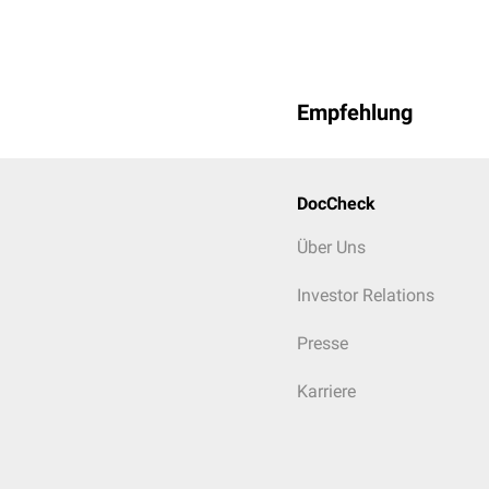
Empfehlung
DocCheck
Über Uns
Investor Relations
Presse
Karriere