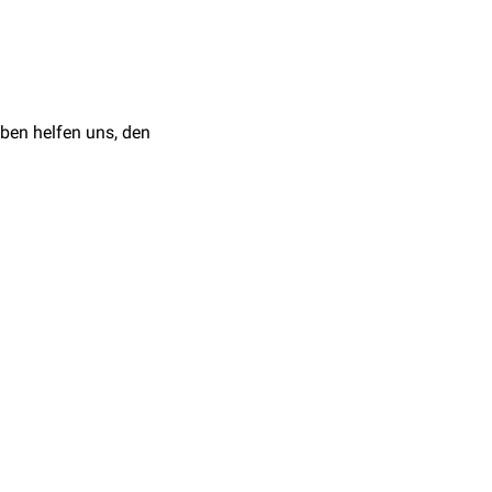
alis
(
Pyramidenbahn
)
n ihrem jeweiligen
ben helfen uns, den