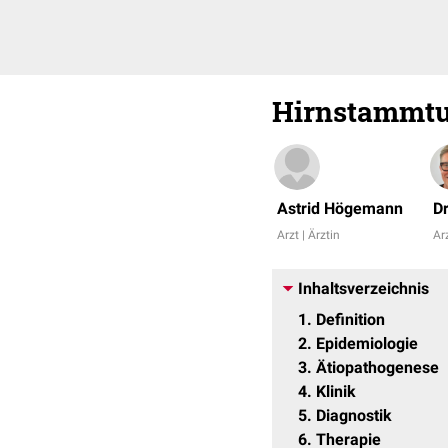
Hirnstammt
Astrid Högemann
D
Arzt | Ärztin
Arz
Inhaltsverzeichnis
1
Definition
2
Epidemiologie
3
Ätiopathogenese
4
Klinik
5
Diagnostik
6
Therapie