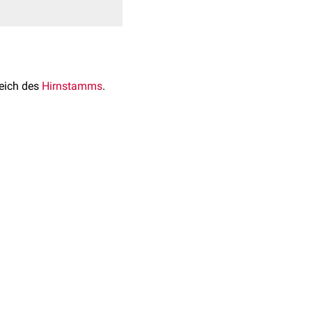
eich des
Hirnstamms
.
chten Lebensjahr.
siert.
ufigste Tumorart im
s
, des
Nervus abducens
,
ern
, Sehstörungen,
. Wenn möglich, sollte
Übelkeit
,
Erbrechen
und
werden. Wenn eine