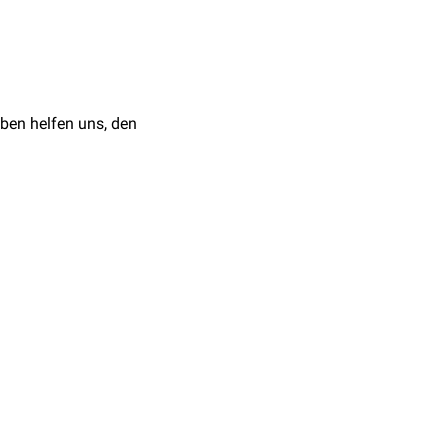
d
PNET
werden häufig
noch 13-15 Monate, bis
ben helfen uns, den