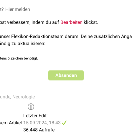
st, erfolgt eine externe
Radiatio
. Anaplastische Astrozytome un
rapie
behandelt.
t. Nach gestellter Diagnose verbleiben Betroffenen in der Regel 
et?
Hier melden
wachstum schließlich zum Tod durch
Atemlähmung
führt.
lbst verbessern, indem du auf
Bearbeiten
klickst.
 unser Flexikon-Redaktionsteam darum. Deine zusätzlichen Anga
ändig zu aktualisieren:
tens 5 Zeichen benötigt.
Absenden
kunde
,
Neurologie
Letzter Edit:
sem Artikel
15.09.2024, 18:43
36.448 Aufrufe