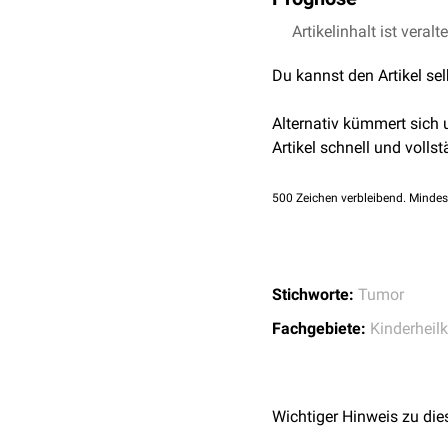
Operation nicht möglich i
zusätzlich mit
Chemothe
Die Prognose ist schlech
Artikelinhalt ist veralt
das progrediente Tumor
Du kannst den Artikel se
Alternativ kümmert sich
Artikel schnell und vollst
500
Zeichen verbleibend. Mindes
Stichworte:
Tumor
Fachgebiete:
Kinderheil
Wichtiger Hinweis zu die