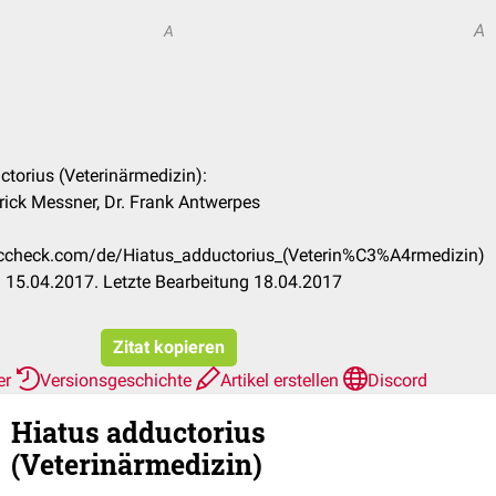
A
A
ctorius (Veterinärmedizin):
rick Messner, Dr. Frank Antwerpes
doccheck.com/de/Hiatus_adductorius_(Veterin%C3%A4rmedizin)
 15.04.2017. Letzte Bearbeitung 18.04.2017
Zitat kopieren
er
Versionsgeschichte
Artikel erstellen
Discord
Hiatus adductorius
(Veterinärmedizin)