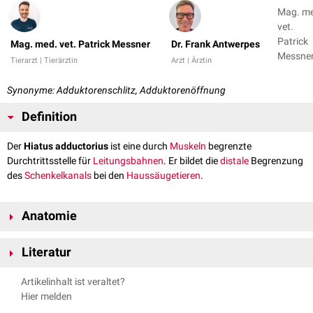
Mag. m
vet.
Patrick
Mag. med. vet. Patrick Messner
Dr. Frank Antwerpes
Messner
Tierarzt | Tierärztin
Arzt | Ärztin
Dr. Fran
Antwer
Synonyme: Adduktorenschlitz, Adduktorenöffnung
Definition
Der
Hiatus adductorius
ist eine durch
Muskeln
begrenzte
Durchtrittsstelle für
Leitungsbahnen
. Er bildet die
distale
Begrenzung
des
Schenkelkanals
bei den
Haussäugetieren
.
Anatomie
Der Hiatus adductorius wird beim
Fleischfresser
vom
Musculus adductor
Literatur
und
Musculus semimembranosus
gebildet. Da beim
Pferd
andere
Muskelverhältnisse vorliegen, wird hier der Adduktorenschlitz von beiden
Künzel, Wolfgang. Topographische Anatomie, Hochschülerschaft
Artikelinhalt ist veraltet?
Schenkeln des Musculus adductor begrenzt.
Veterinärmedizinische Universität (Hersausgeber), 3. Auflage. WS
Hier melden
Durch den Hiatus adductorius ziehen die
Arteria
und
Vena femoralis
, die
2011/12