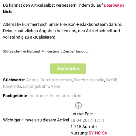
nach dem Durchtritt in die
Fossa poplitea
gelangen und dann als
Arteria
Du kannst den Artikel selbst verbessern, indem du auf
Bearbeiten
und
Vena poplitea
bezeichnet werden.
klickst.
Alternativ kümmert sich unser Flexikon-Redaktionsteam darum.
Deine zusätzlichen Angaben helfen uns, den Artikel schnell und
vollständig zu aktualisieren:
500
Zeichen verbleibend. Mindestens 5 Zeichen benötigt.
Absenden
Stichworte:
Arterie
,
Durchtrittspforte
,
Durchtrittsstelle
,
Gefäß
,
Kniekehle
,
Leitungsbahn
,
Vene
Fachgebiete:
Anatomie
,
Veterinärmedizin
Letzter Edit:
Wichtiger Hinweis zu diesem Artikel
18.04.2017, 17:11
1.715 Aufrufe
Nutzung:
BY-NC-SA