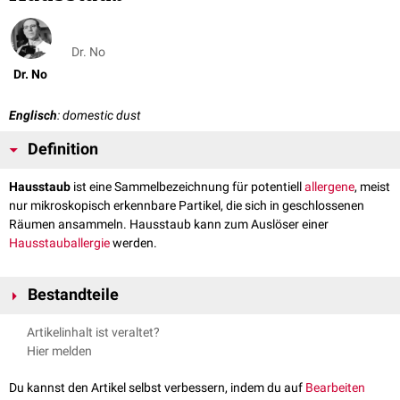
Dr. No
Dr. No
Englisch
: domestic dust
Definition
Hausstaub
ist eine Sammelbezeichnung für potentiell
allergene
, meist
nur mikroskopisch erkennbare Partikel, die sich in geschlossenen
Räumen ansammeln. Hausstaub kann zum Auslöser einer
Hausstauballergie
werden.
Bestandteile
Hausstaub ist eine Mischung unterschiedlicher organischer und
Artikelinhalt ist veraltet?
anorganischer Stoffe. Seine Zusammensetzung ist unter anderem von
Hier melden
der persönlichen
Hygiene
, den
Lebensbedingungen
, dem Vorhandensein
von Haustieren und dem Umfeld der Räume abhängig. Typische
Du kannst den Artikel selbst verbessern, indem du auf
Bearbeiten
Bestandteile sind: