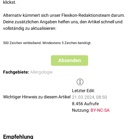
klickst.
Fasern (z.B. von Kleidung, Teppichen, Bezugsstoffen)
Hautschuppen
Alternativ kümmert sich unser Flexikon-Redaktionsteam darum.
Haare
Deine zusätzlichen Angaben helfen uns, den Artikel schnell und
Pflanzenpartikel (z.B.
Pollen
, Blütenpartikel, Samen)
vollständig zu aktualisieren:
Hausstaubmilben
und ihre Ausscheidungen
Mikroorganismen
(
Bakterien
,
Viren
,
Pilze
)
500
Zeichen verbleibend. Mindestens 5 Zeichen benötigt.
Aus allergologischer Sicht sind die organischen Bestandteile, und hier
wiederum vor allem die im Hausstaub enthaltenen
Proteine
von
Absenden
Interesse.
Fachgebiete:
Allergologie
Letzter Edit:
Wichtiger Hinweis zu diesem Artikel
21.03.2024, 08:50
8.456 Aufrufe
Nutzung:
BY-NC-SA
Empfehlung