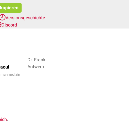
 kopieren
Versionsgeschichte
Discord
Dr. Frank
Antwerpes,
aoui
Dr. rer. nat.
Humanmedizin
Fabienne
Reh + 2
eich
.