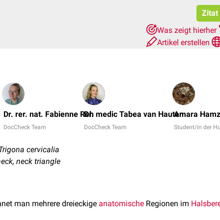
Zitat
Was zeigt hierher
Artikel erstellen
Dr. rer. nat. Fabienne Reh
Dr. medic Tabea van Hauten
Amara Hamz
DocCheck Team
DocCheck Team
Student/in der 
Trigona cervicalia
 neck, neck triangle
net man mehrere dreieckige
anatomische
Regionen im
Halsber