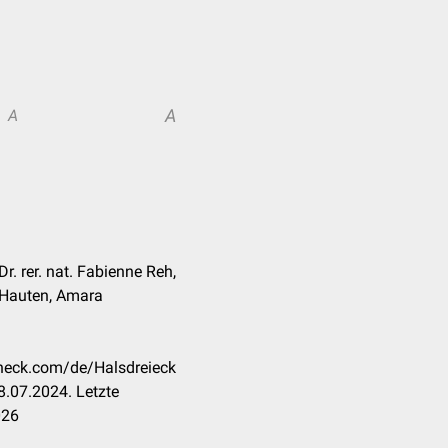
A
A
r. rer. nat. Fabienne Reh,
 Hauten, Amara
check.com/de/Halsdreieck
.07.2024. Letzte
026