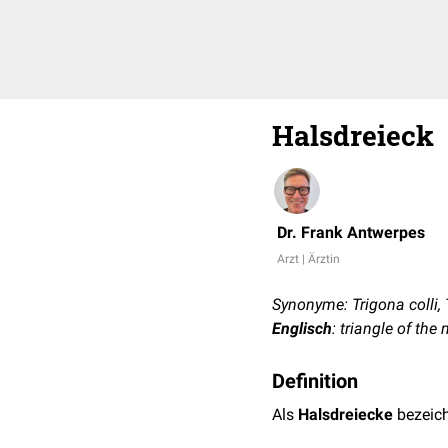
Halsdreieck
Dr. Frank Antwerpes
Arzt | Ärztin
Synonyme: Trigona colli, 
Englisch
: triangle of the
Definition
Als
Halsdreiecke
bezeich