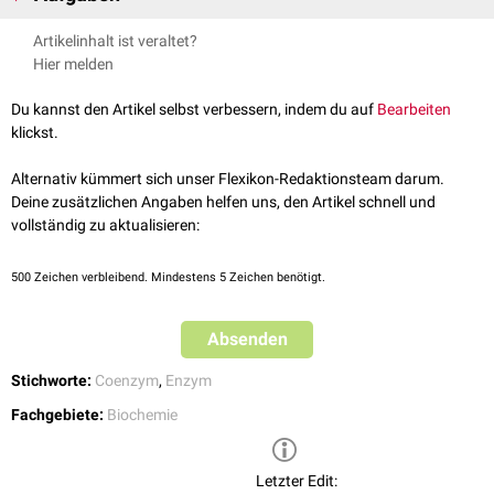
ist in Position 5 mit einer
Pyrophosphatgruppe
verbunden, mit der
Die Funktion des Coenzym A besteht in der Übertragung von
Acetyl
- und
Artikelinhalt ist veraltet?
wiederum die peptidartige Verbindung Pantothenyl-beta-
anderen
Acylgruppen
der
Fettsäuren
. Diese werden dazu mit der
Hier melden
aminoäthanthiol verestert ist.
Pantothensäure
ist ein Vitamin des
B-
Thiolgruppe
des Coenzyms verestert.
Komplexes
.
Coenzym A ist damit am Abbau und - mit Einschränkungen - am Aufbau
Du kannst den Artikel selbst verbessern, indem du auf
Bearbeiten
der Fettsäuren beteiligt.
klickst.
Ferner verläuft die Verknüpfung von Fettsäureresten mit anderen
Alternativ kümmert sich unser Flexikon-Redaktionsteam darum.
Verbindungen (z.B. in der
Triglyceridbiosynthese
) in der Regel ebenfalls
Deine zusätzlichen Angaben helfen uns, den Artikel schnell und
nach einer vorangehenden Aktivierung der Fettsäuren mittel Coenzym A
vollständig zu aktualisieren:
ab.
500
Zeichen verbleibend. Mindestens 5 Zeichen benötigt.
Absenden
Stichworte:
Coenzym
,
Enzym
Fachgebiete:
Biochemie
Letzter Edit: