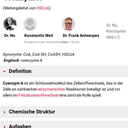
(Weitergeleitet von
HSCoA
)
Dr. No,
Konstantin
Dr. No
Konstantin Weil
Dr. Frank Antwerpes
Weil + 2
Student/in der Humanmedizin
Arzt | Ärztin
Synonyme: CoA, CoA-SH, CoASH, HSCoA
Englisch
: coenzyme A
Definition
Coenzym A
ist ein Schlüsselmolekül des Zellstoffwechsels, das in der
Zelle an zahlreichen
enzymatischen
Reaktionen beteiligt ist und vor
allem im
Fettsäurestoffwechsel
eine zentrale Rolle spielt.
Chemische Struktur
Coenzym A ist ein Nucleotid-ähnliche Verbindung. Im Molekül ist
Adenin
Aufgaben
beta-glykosidisch
an das C-Atom der
D-Ribose
gebunden. Die D-Ribose