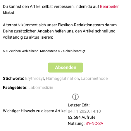
diesen Erregern bildet der Patient spezifische
Antikörper
gegen die
Du kannst den Artikel selbst verbessern, indem du auf
Bearbeiten
Hämagglutinine.
klickst.
In vitro
wird das Patientenserum mit den Hämagglutininen vermischt.
Wenn sich im Untersuchungsmaterial spezifische Antikörper befinden,
Alternativ kümmert sich unser Flexikon-Redaktionsteam darum.
kommt es zu einer
Antigen-Antikörper-Reaktion
, welche die
Deine zusätzlichen Angaben helfen uns, den Artikel schnell und
Hämagglutinine deaktiviert. Sie wird dadurch sichtbar, dass danach
vollständig zu aktualisieren:
zugegebene
Testerythrozyten
nicht
mehr agglutinieren - daher
"Hemmtest".
500
Zeichen verbleibend. Mindestens 5 Zeichen benötigt.
Um die ungefähre Menge an Antikörper im Patientenserum zu
bestimmen, wird das Serum seriell verdünnt, so dass eine
Absenden
Verdünnungsreihe
entsteht. Je größer die Verdünnung, desto weniger
Antikörper sind vorhanden. Der
Hämagglutinationstiter
ist dann die
Stichworte:
Erythrozyt
,
Hämagglutination
,
Labormethode
Verdünnungsstufe, bei der gerade noch eine Hämagglutination
Fachgebiete:
Labormedizin
verhindert wird.
Letzter Edit:
Wichtiger Hinweis zu diesem Artikel
04.11.2020, 14:10
62.584 Aufrufe
Nutzung:
BY-NC-SA