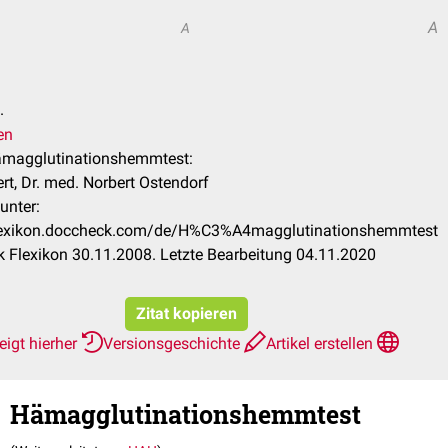
A
A
.
en
Hämagglutinationshemmtest:
rt, Dr. med. Norbert Ostendorf
unter:
flexikon.doccheck.com/de/H%C3%A4magglutinationshemmtest
 Flexikon 30.11.2008. Letzte Bearbeitung 04.11.2020
Zitat kopieren
eigt hierher
Versionsgeschichte
Artikel erstellen
Hämagglutinationshemmtest