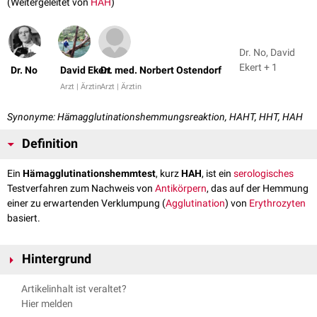
(Weitergeleitet von
HAH
)
Dr. No, David
Ekert + 1
Dr. No
David Ekert
Dr. med. Norbert Ostendorf
Arzt | Ärztin
Arzt | Ärztin
Synonyme: Hämagglutinationshemmungsreaktion, HAHT, HHT, HAH
Definition
Ein
Hämagglutinationshemmtest
, kurz
HAH
, ist ein
serologisches
Testverfahren zum Nachweis von
Antikörpern
, das auf der Hemmung
einer zu erwartenden Verklumpung (
Agglutination
) von
Erythrozyten
basiert.
Hintergrund
Hämagglutinationshemmteste basieren darauf, dass bestimmte
Artikelinhalt ist veraltet?
Bakterien
und
Viren
Hämagglutinine
bilden, die zur Verklumpung
Hier melden
(Agglutination) von Erythrozyten führen. Im Rahmen der
Infektion
mit