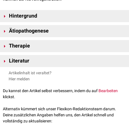
Hintergrund
Das gustatorische Weinen wird auch als "Krokodilstränenphänomen"
Ätiopathogenese
bezeichnet, da bei diesen Reptilien beobachtet wurde, dass sie während
der Nahrungsaufnahme tränende Augen haben.
Die
parasympathischen
Fasern der gustatorischen
Reizleitung
können
Therapie
sich während des
Regenerationsprozesses
an die motorische
Innervation der
Tränendrüse
anlagern. Dadurch kann es zu einer
Die
klinische
Symptomatik
und der individuelle
Leidensdruck
können eine
Fehlinnervation
kommen, bei der ein gustatorischer Reiz gleichzeitig
Literatur
Indikation
zur Therapie mit
Botulinumtoxin
darstellen. Die
Injektion
einen Tränenfluss auslöst.
erfolgt
transkonjunktival
in den
palpebralen
Teil der Tränendrüse. Sie
Ehrenfeld M. et al., Spezielle Chirurgie, 41 Tabellen, 2002,
Artikelinhalt ist veraltet?
kann gegebenenfalls alle 6 Monate wiederholt werden.
Deutschland, Thieme Verlag
Hier melden
springermedizin.de,
Botulinumtoxin bei Überfunktion der
Tränendrüse, spastischem Entropium und Oberlidretraktion bei
Du kannst den Artikel selbst verbessern, indem du auf
Bearbeiten
endokriner Orbitopathie
, abgerufen am 21.08.2023
klickst.
Alternativ kümmert sich unser Flexikon-Redaktionsteam darum.
Deine zusätzlichen Angaben helfen uns, den Artikel schnell und
vollständig zu aktualisieren: