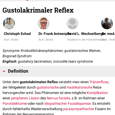
Gustolakrimaler Reflex
Christoph Schad
Dr. Frank Antwerpes
David L. Wechselberger
Dr. med
Arzt | Ärztin
Arzt | Ärztin
Student/in der Humanmedizin
Arzt | Ärzt
Synonyme: Krokodilstränenphänomen, gustatorisches Weinen,
Bogorad-Syndrom
Englisch
: gustatory lacrimation, crocodile tears syndrome
Definition
Unter dem
gustolakrimalen Reflex
versteht man einen
Tränenfluss
,
der fehlgeleitet durch
gustatorische
und
mastikatorische
Reize
hervorgerufen wird. Das Phänomen ist eine mögliche
Komplikation
einer
peripheren
Läsion
des
Nervus facialis
, z.B. im Rahmen einer
Parotidektomie
oder nach
idiopathischer Fazialisparese
. Es entsteht
durch fehlerhafte Wiederverschaltung
parasympathischer
Fasern im
Rahmen der Nervenregeneration.