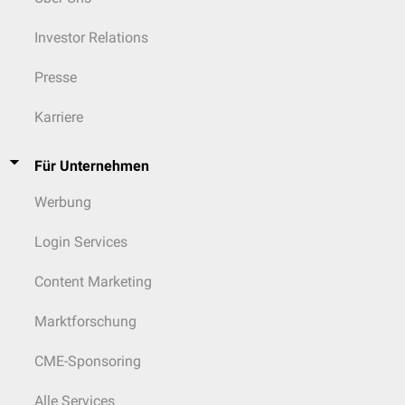
Nachfolgeinfektionen kommen kann.
Investor Relations
Prävention
Presse
Durch Präventionsmaßnahmen, vor allem die des Carter Centers in
Atlanta, konnten Neuinfektionen drastisch reduziert werden. So kann
das kontaminierte Trinkwasser zum Beispiel mit einem Filter aus Nylon
Karriere
von den wurmtragenden Krebsen gereinigt werden. Eine andere
Maßnahme stellt das Abkochen des Wassers dar.
Für Unternehmen
Werbung
Login Services
Content Marketing
Marktforschung
CME-Sponsoring
Alle Services