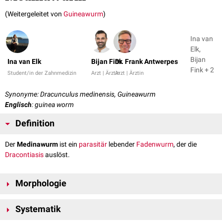
(Weitergeleitet von
Guineawurm
)
Ina van
Elk,
Bijan
Ina van Elk
Bijan Fink
Dr. Frank Antwerpes
Fink + 2
Student/in der Zahnmedizin
Arzt | Ärztin
Arzt | Ärztin
Synonyme: Dracunculus medinensis, Guineawurm
Englisch
: guinea worm
Definition
Der
Medinawurm
ist ein
parasitär
lebender
Fadenwurm
, der die
Dracontiasis
auslöst.
Morphologie
Das Weibchen des Medinawurms, lebt im
subkutanen
Bindegewebe
des
Systematik
[
1
]
Menschen und kann eine Länge von 90 bis 120 cm erreichen.
. Die
männliche Form des Wurms ist kaum 4 cm lang.