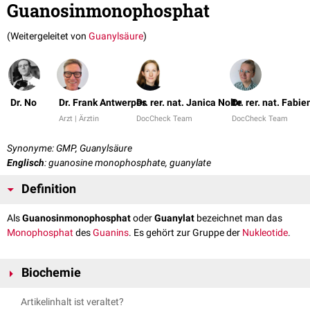
Guanosinmonophosphat
(Weitergeleitet von
Guanylsäure
)
Dr. No
Dr. Frank Antwerpes
Dr. rer. nat. Janica Nolte
Dr. rer. nat. Fabi
Arzt | Ärztin
DocCheck Team
DocCheck Team
Synonyme: GMP, Guanylsäure
Englisch
: guanosine monophosphate, guanylate
Definition
Als
Guanosinmonophosphat
oder
Guanylat
bezeichnet man das
Monophosphat
des
Guanins
. Es gehört zur Gruppe der
Nukleotide
.
Biochemie
Guanosinmonophosphat wird
de novo
aus
Inosinmonophosphat
(IMP)
Artikelinhalt ist veraltet?
synthetisiert
. Dabei wird im ersten Schritt IMP mithilfe der