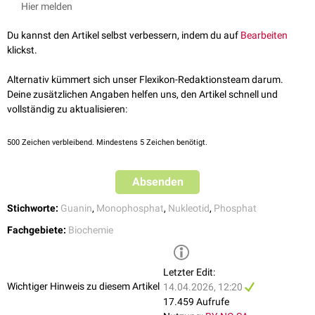
Hier melden
Inosinmonophosphat-Dehydrogenase
zu
Xanthosin-5'-monophosphat
oxidiert
. Im nächsten Schritt ersetzt die
GMP-Synthase
unter
ATP
-
Du kannst den Artikel selbst verbessern, indem du auf
Bearbeiten
Verbrauch das zuvor eingeführte
Sauerstoffatom
durch eine
klickst.
Aminogruppe
und bildet so Guanosinmonophosphat. Als
Donator
agiert
dabei
Glutamin
, das durch die
Katalyse
zu
Glutamat
umgewandelt wird.
Alternativ kümmert sich unser Flexikon-Redaktionsteam darum.
Deine zusätzlichen Angaben helfen uns, den Artikel schnell und
vollständig zu aktualisieren:
500
Zeichen verbleibend. Mindestens 5 Zeichen benötigt.
Absenden
Stichworte:
Guanin
,
Monophosphat
,
Nukleotid
,
Phosphat
Fachgebiete:
Biochemie
Letzter Edit:
Darüber hinaus entsteht Guanosinmonophosphat beispielsweise bei der
Wichtiger Hinweis zu diesem Artikel
14.04.2026, 12:20
Abspaltung von
Pyrophosphat
von
GTP
oder beim Abbau der
DNA
und
17.459 Aufrufe
kann unter Verbrauch anderer
Nukleosidtriphosphate
wieder zu GTP