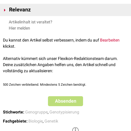
Relevanz
Artikelinhalt ist veraltet?
Humanmedizin
Hier melden
Die Feststellung des Genotyps bezeichnet man als
Genotypisierung
. Sie
findet z.B. im Rahmen eines
Vaterschaftstests
oder zur Abklärung von
Du kannst den Artikel selbst verbessern, indem du auf
Bearbeiten
Erbkrankheiten
Verwendung.
klickst.
Virologie
Alternativ kümmert sich unser Flexikon-Redaktionsteam darum.
In der
Virologie
können mehrere Genotypen, die hinsichtlich ihrer
Deine zusätzlichen Angaben helfen uns, den Artikel schnell und
genomischen
Nukleinsäuresequenz
einen hohen Verwandtschaftsgrad
vollständig zu aktualisieren:
aufweisen, zu einer
Genogruppe
zusammengefasst werden. Dies findet
beispielsweise bei den Gattungen
Norovirus
und
Sapovirus
Anwendung.
500
Zeichen verbleibend. Mindestens 5 Zeichen benötigt.
Absenden
Stichworte:
Genogruppe
,
Genotypisierung
Fachgebiete:
Biologie
,
Genetik