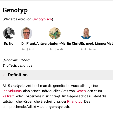
Genotyp
(Weitergeleitet von
Genotypisch
)
Dr. No
Dr. Frank Antwerpes
Anton-Martin Christof
Dr. med. Linnea Ma
Arzt | Ärztin
Arzt | Ärztin
Arzt | Ärztin
Synonym: Erbbild
Englisch
: genotype
Definition
Als
Genotyp
bezeichnet man die genetische Ausstattung eines
Individuums
, also seinen individuellen Satz von
Genen
, den es im
Zellkern
jeder Körperzelle in sich trägt. Im Gegensatz dazu steht die
tatsächliche körperliche Erscheinung, der
Phänotyp
. Das
entsprechende Adjektiv lautet
genotypisch
.