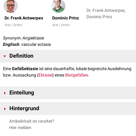
Dr. Frank Antwerpes,
Dominic Prinz
Dr. Frank Antwerpes
Dominic Prinz
Arzt | Ärztin
Arzt | Ärztin
Synonym: Angiektasie
Englisch
: vascular ectasia
Definition
Eine
Gefäßektasie
ist eine dauerhafte, lokale begrenzte Ausdehnung
bzw. Aussackung (
Ektasie
) eines
Blutgefäßes
.
Einteilung
Nach den betroffenen Gefäßen unterscheidet man:
Hintergrund
Phlebektasie
: Erweiterung einer
Vene
Arteriektasie
: Erweiterung einer
Arterie
Klinisch treten Gefäßektasien bevorzugt an den
Kapillargefäßen
und
Artikelinhalt ist veraltet?
Kapillarektasie
: Erweiterung einer
Blutkapillare
kleinen
Venen
der
Haut
und
Schleimhäute
auf. Sie können - vor allem im
Hier melden
Lymphangiektasie
: Erweiterung eines
Lymphgefäßes
Bereich des
Gastrointestinaltrakts
- die Ursache akuter oder chronischer