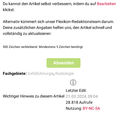
Blutungen
sein.
Sichtbar erweiterte Kapillargefäße der
Haut
bezeichnet man auch als
Du kannst den Artikel selbst verbessern, indem du auf
Bearbeiten
Teleangiektasien
.
klickst.
Alternativ kümmert sich unser Flexikon-Redaktionsteam darum.
Deine zusätzlichen Angaben helfen uns, den Artikel schnell und
vollständig zu aktualisieren:
500
Zeichen verbleibend. Mindestens 5 Zeichen benötigt.
Absenden
Fachgebiete:
Gefäßchirurgie
,
Radiologie
Letzter Edit:
Wichtiger Hinweis zu diesem Artikel
21.03.2024, 09:04
28.818 Aufrufe
Nutzung:
BY-NC-SA