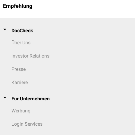
Empfehlung
DocCheck
Über Uns
Investor Relations
Presse
Karriere
Für Unternehmen
Werbung
Login Services