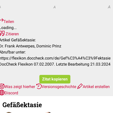
A
A
A
Teilen
Loading...
Zitieren
Artikel Gefäßektasie:
Dr. Frank Antwerpes, Dominic Prinz
Abrufbar unter:
https://flexikon.doccheck.com/de/Gef%C3%A4%C3%9Fektasie
DocCheck Flexikon 07.02.2007. Letzte Bearbeitung 21.03.2024
Zitat kopieren
Was zeigt hierher
Versionsgeschichte
Artikel erstellen
Discord
Gefäßektasie