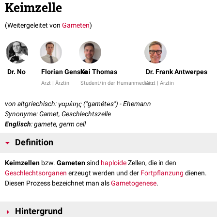
Keimzelle
(Weitergeleitet von
Gameten
)
Dr. No
Florian Genske
Kai Thomas
Dr. Frank Antwerpes
Arzt | Ärztin
Student/in der Humanmedizin
Arzt | Ärztin
von altgriechisch: γαμέτης ("gamétēs") - Ehemann
Synonyme: Gamet, Geschlechtszelle
Englisch
: gamete, germ cell
Definition
Keimzellen
bzw.
Gameten
sind
haploide
Zellen, die in den
Geschlechtsorganen
erzeugt werden und der
Fortpflanzung
dienen.
Diesen Prozess bezeichnet man als
Gametogenese
.
Hintergrund