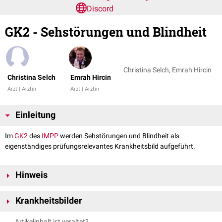
Discord
GK2 - Sehstörungen und Blindheit
Christina Selch, Emrah Hircin
Christina Selch
Emrah Hircin
Arzt | Ärztin
Arzt | Ärztin
Einleitung
Im
GK2
des
IMPP
werden Sehstörungen und Blindheit als
eigenständiges prüfungsrelevantes Krankheitsbild aufgeführt.
Hinweis
Die ICD-Hauptgruppen des GK2 wurden hier weiter aufgeschlüsselt, um
Krankheitsbilder
die dahinter stehenden, einzelnen Krankheitsbilder bzw. -bezeichnungen
aufzudecken. Es wird keine Aussage darüber getroffen, welche Relevanz
Der Systematik der
ICD-10
folgend, gehen folgende Krankheitsbilder in
Artikelinhalt ist veraltet?