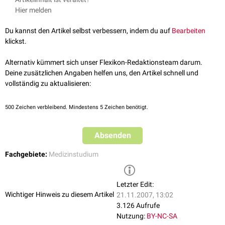
ihnen das IMPP jeweils zuweist.
den Gegenstandskatalog ein. Relevante Artikel aus dem Flexikon sind
Hier melden
Im Textkasten "Essentielle Lernthemen" werden jedoch häufiger vom
mit Verweisen versehen.
IMPP abgefragte Themen zusammengestellt, um den Blick des
Auf eine weitere Aufführung der Untergruppen wurde verzichtet.
Du kannst den Artikel selbst verbessern, indem du auf
Bearbeiten
Lernenden für das Wesentliche zu schärfen.
klickst.
Grundbegriffe für das Verständnis
Siehe auch:
FlexiReader: GK2 - Das Hammerexamen
Auge
Alternativ kümmert sich unser Flexikon-Redaktionsteam darum.
Sehbahn
Deine zusätzlichen Angaben helfen uns, den Artikel schnell und
Auf jeden Fall lernen
vollständig zu aktualisieren:
Amblyopie
Diplopie
500
Zeichen verbleibend. Mindestens 5 Zeichen benötigt.
Gesichtsfeldausfall
Hemianopsie
Farbsinnstörung
Absenden
Nachtblindheit
Fachgebiete:
Medizinstudium
Blindheit
Sehbehinderung
Letzter Edit:
Wichtiger Hinweis zu diesem Artikel
21.11.2007, 13:02
3.126 Aufrufe
Nutzung:
BY-NC-SA