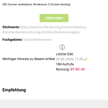
In der medizinischen Ausbildung ist insbesondere die Fähigkeit
Missverständnisse bei Arbeitsanweisungen oder
500
Zeichen verbleibend. Mindestens 5 Zeichen benötigt.
entscheidend, Expertenwissen in didaktisch reduzierte, nachvollziehbare
Therapieentscheidungen
Schritte zu übersetzen.
reduzierte
Wirksamkeit
von Patientenaufklärung trotz formal
Absenden
korrekter Information
erhöhte
Wahrscheinlichkeit
von Rückfragen, Verzögerungen oder
Stichworte:
Bias
,
Kognitive Verzerrung
,
Kommunikation
,
Fehlinterpretationen im klinischen Ablauf
Kommunikationsstörung
,
Kommunikationsvorgang
Damit ist der Expertenbias weniger ein klassischer Diagnosefehler im
Fachgebiete:
Gesundheitswesen
engeren Sinne, sondern primär ein Kommunikations- und
Transferproblem innerhalb klinischer Systeme, das indirekt auch die
Patientensicherheit
beeinflussen kann.
Letzter Edit:
Wichtiger Hinweis zu diesem Artikel
29.05.2026, 11:29
184 Aufrufe
Nutzung:
BY-NC-SA
Empfehlung