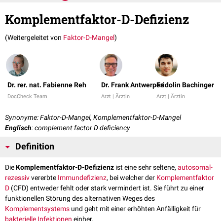
Komplementfaktor-D-Defizienz
(Weitergeleitet von
Faktor-D-Mangel
)
Dr. rer. nat. Fabienne Reh
Dr. Frank Antwerpes
Fridolin Bachinger
DocCheck Team
Arzt | Ärztin
Arzt | Ärztin
Synonyme: Faktor-D-Mangel, Komplementfaktor-D-Mangel
Englisch
: complement factor D deficiency
Definition
Die
Komplementfaktor-D-Defizienz
ist eine sehr seltene,
autosomal-
rezessiv
vererbte
Immundefizienz
, bei welcher der
Komplementfaktor
D
(CFD) entweder fehlt oder stark vermindert ist. Sie führt zu einer
funktionellen Störung des alternativen Weges des
Komplementsystems
und geht mit einer erhöhten Anfälligkeit für
bakterielle Infektionen
einher.