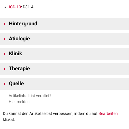
ICD-10
: D81.4
Hintergrund
Der Komplementfaktor D ist ein
Adipokin
, das durch das CFD-
Gen
kodiert
Ätiologie
wird. Er ist der geschwindigkeitsbegrenzende Faktor des alternativen
Wegs des Komplementsystems und an der Aktivierung des klassischen
Die Komplementfaktor-D-Defizienz wird durch
Mutationen
im CFD-Gen
Wegs beteiligt.
Klinik
verursacht. Diese führen zu einem Mangel an Komplementfaktor D,
wodurch der alternative Weg des Komplementsystems gestört ist.
Durch das gestörte Komplementsystem kann es zu
rezidivierenden
Therapie
bakteriellen Infektionen, insbesondere durch
Neisseria
-Arten, kommen.
Derzeit (2025) existiert keine
Kausaltherapie
. Die Behandlung richtet sich
Quelle
in erster Linie gegen die resultierenden bakteriellen Infektionen.
Altmeyers Enzyklopädie –
Komplement Faktor D Defizienz
,
Artikelinhalt ist veraltet?
abgerufen am 27.03.2025
Hier melden
Du kannst den Artikel selbst verbessern, indem du auf
Bearbeiten
klickst.