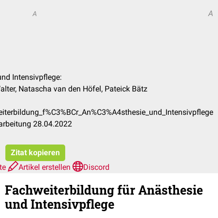
A
A
und Intensivpflege:
alter, Natascha van den Höfel, Pateick Bätz
weiterbildung_f%C3%BCr_An%C3%A4sthesie_und_Intensivpflege
arbeitung 28.04.2022
Zitat kopieren
hte
Artikel erstellen
Discord
Fachweiterbildung für Anästhesie
und Intensivpflege