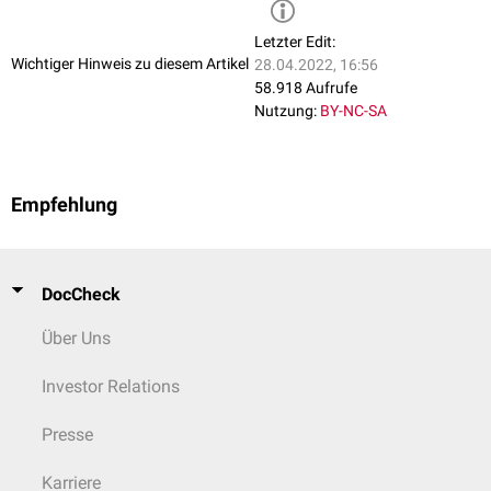
Praktische Prüfung 10 Credits
Mündliche Prüfung 10 Credits
Letzter Edit:
Wichtiger Hinweis zu diesem Artikel
=> 720 Std. 2100 Std. 120 Credits
28.04.2022, 16:56
58.918 Aufrufe
Nutzung:
BY-NC-SA
Empfehlung
DocCheck
Über Uns
Investor Relations
Presse
Karriere