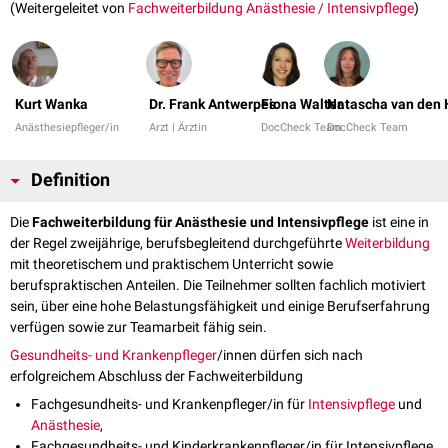
(Weitergeleitet von
Fachweiterbildung Anästhesie / Intensivpflege
)
Kurt Wanka
Dr. Frank Antwerpes
Fiona Walter
Natascha van den 
Anästhesiepfleger/in
Arzt | Ärztin
DocCheck Team
DocCheck Team
Definition
Die
Fachweiterbildung für Anästhesie und Intensivpflege
ist eine in
der Regel zweijährige, berufsbegleitend durchgeführte
Weiterbildung
mit theoretischem und praktischem Unterricht sowie
berufspraktischen Anteilen. Die Teilnehmer sollten fachlich motiviert
sein, über eine hohe Belastungsfähigkeit und einige Berufserfahrung
verfügen sowie zur Teamarbeit fähig sein.
Gesundheits- und Krankenpfleger
/innen dürfen sich nach
erfolgreichem Abschluss der Fachweiterbildung
Fachgesundheits- und Krankenpfleger/in für
Intensivpflege
und
Anästhesie
,
Fachgesundheits- und Kinderkrankenpfleger/in für Intensivpflege