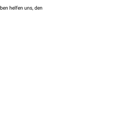
hen Person.
ben helfen uns, den
ne Weiteres auf Menschen
Wirkstoffe sein, die