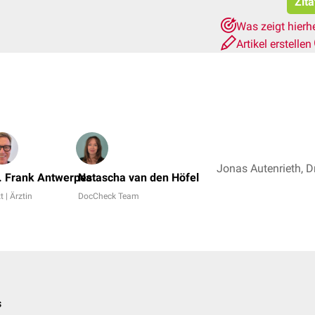
Zita
Was zeigt hierh
Artikel erstellen
. Frank Antwerpes
Natascha van den Höfel
t | Ärztin
DocCheck Team
s