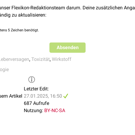
 es zu keiner strafrechtlichen Verurteilung einer verantwortlic
 unser Flexikon-Redaktionsteam darum. Deine zusätzlichen Anga
ändig zu aktualisieren:
ge oft als Beispiel dafür verwendet, dass Tierversuche nicht oh
. Ratten und andere Versuchstiere können unempfindlich gegen 
tens 5 Zeichen benötigt.
nd und andersherum.
Absenden
Leberversagen
,
Toxizität
,
Wirkstoff
ogie
Letzter Edit:
sem Artikel
27.01.2025, 16:50
687 Aufrufe
Nutzung:
BY-NC-SA