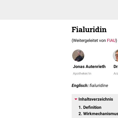
Fialuridin
(Weitergeleitet von
FIAU
)
Jonas Autenrieth
Dr
Apotheker/in
Arz
Englisch:
fialuridine
Inhaltsverzeichnis
1
Definition
2
Wirkmechanismu