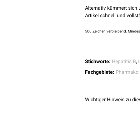
Auseinandersetzungen kam
Alternativ kümmert sich
Artikel schnell und vollst
Fialuridin wird heutzuta
übertragen werden können
500
Zeichen verbleibend. Mindes
toxisch für Menschen si
Stichworte:
Hepatitis B
,
Fachgebiete:
Pharmakol
Wichtiger Hinweis zu die