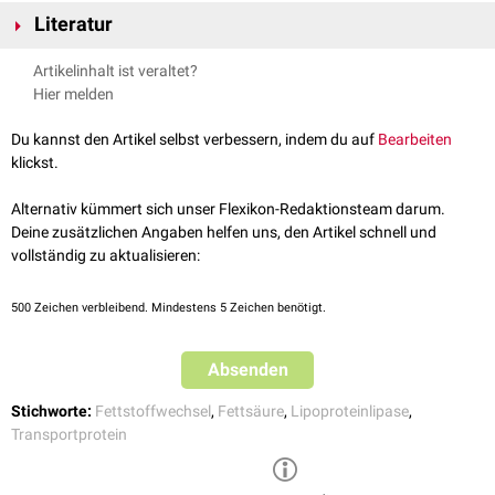
Beim Menschen gibt es 6 homologe Fettsäuretransportproteine
:
Dabei werden Fettsäuren frei. Sie können entweder über die
Literatur
FATP1
(SLC27A1)
Zellmembran
diffundieren
oder werden durch Transportproteine wie
FATP2
(SLC27A2)
Löffler/Petrides: Biochemie und Pathobiochemie, 9. Auflage, Springer
FATP oder
Fettsäuretranslokase
(CD36) in die Zelle aufgenommen.
Artikelinhalt ist veraltet?
FATP3
(SLC27A3)
Verlag
Anschließend kann aus den Fettsäuren durch eine
Acyl-CoA-Synthetase
,
Hier melden
FATP4
(SLC27A4)
die mit den FATPs assoziiert ist,
Acyl-CoA
synthetisiert
werden, das je
FATP5
(SLC27A5)
nach
Stoffwechsellage
entweder in der
Beta-Oxidation
oder der
Du kannst den Artikel selbst verbessern, indem du auf
Bearbeiten
FATP6
(SLC27A6)
Lipogenese
verwendet wird.
klickst.
Alternativ kümmert sich unser Flexikon-Redaktionsteam darum.
Deine zusätzlichen Angaben helfen uns, den Artikel schnell und
vollständig zu aktualisieren:
500
Zeichen verbleibend. Mindestens 5 Zeichen benötigt.
Absenden
Stichworte:
Fettstoffwechsel
,
Fettsäure
,
Lipoproteinlipase
,
Transportprotein