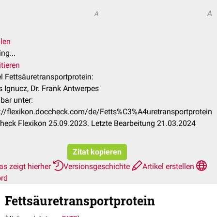
A
A
ilen
ng...
tieren
el Fettsäuretransportprotein:
 Ignucz, Dr. Frank Antwerpes
bar unter:
://flexikon.doccheck.com/de/Fetts%C3%A4uretransportprotein
eck Flexikon 25.09.2023. Letzte Bearbeitung 21.03.2024
Zitat kopieren
s zeigt hierher
Versionsgeschichte
Artikel erstellen
ord
Fettsäuretransportprotein