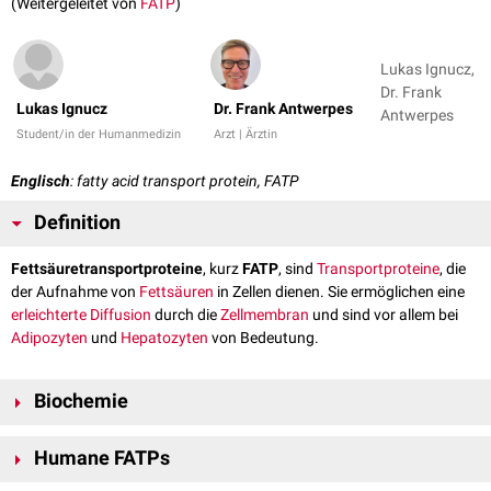
(Weitergeleitet von
FATP
)
Lukas Ignucz,
Dr. Frank
Lukas Ignucz
Dr. Frank Antwerpes
Antwerpes
Student/in der Humanmedizin
Arzt | Ärztin
Englisch
: fatty acid transport protein, FATP
Definition
Fettsäuretransportproteine
, kurz
FATP
, sind
Transportproteine
, die
der Aufnahme von
Fettsäuren
in Zellen dienen. Sie ermöglichen eine
erleichterte Diffusion
durch die
Zellmembran
und sind vor allem bei
Adipozyten
und
Hepatozyten
von Bedeutung.
Biochemie
Im
Darm
resorbierte
Lipide
werden in
Chylomikronen
verpackt und über
Humane FATPs
die
Lymphe
an das
Blut
abgegeben. Dort können sie das
Apolipoprotein
C2
aufnehmen und dadurch durch
Lipoproteinlipasen
gespalten werden.