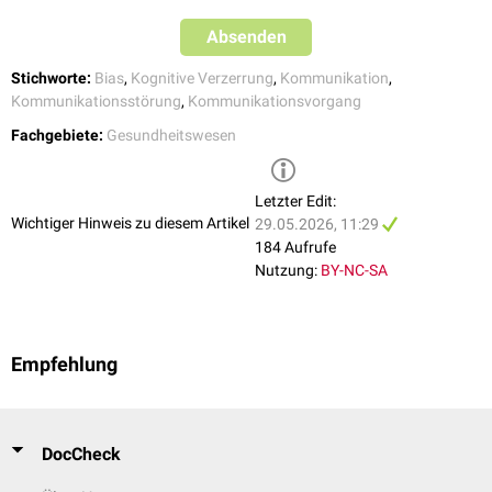
Schritte zu übersetzen.
reduzierte
Wirksamkeit
von Patientenaufklärung trotz formal
Absenden
korrekter Information
erhöhte
Wahrscheinlichkeit
von Rückfragen, Verzögerungen oder
Stichworte:
Bias
,
Kognitive Verzerrung
,
Kommunikation
,
Fehlinterpretationen im klinischen Ablauf
Kommunikationsstörung
,
Kommunikationsvorgang
Damit ist der Expertenbias weniger ein klassischer Diagnosefehler im
Fachgebiete:
Gesundheitswesen
engeren Sinne, sondern primär ein Kommunikations- und
Transferproblem innerhalb klinischer Systeme, das indirekt auch die
Patientensicherheit
beeinflussen kann.
Letzter Edit:
Wichtiger Hinweis zu diesem Artikel
29.05.2026, 11:29
184 Aufrufe
Nutzung:
BY-NC-SA
Empfehlung
DocCheck