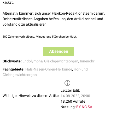
Ductus cochlearis
klickst.
Sacculus
Utriculus
Alternativ kümmert sich unser Flexikon-Redaktionsteam darum.
Bogengänge
Deine zusätzlichen Angaben helfen uns, den Artikel schnell und
Ductus utriculosaccularis
vollständig zu aktualisieren:
Ductus reuniens
Ductus endolymphaticus
500
Zeichen verbleibend. Mindestens 5 Zeichen benötigt.
Saccus endolymphaticus
Der Ductus cochlearis endet blind im apikalen Ende der
Cochlea
und
Absenden
steht an der Basis nur über den Ductus reuniens mit dem Sacculus des
Vestibulums und mit dem Saccus endolymphaticus (ELS) in Verbindung.
Stichworte:
Endolymphe
,
Gleichgewichtsorgan
,
Innenohr
Es wird angenommen, dass über den Ductus reuniens und den Ductus
endolymphaticus ein Volumenstrom zum Saccus endolymphaticus
Fachgebiete:
Hals-Nasen-Ohren-Heilkunde
,
Hör- und
erfolgt.
Gleichgewichtsorgan
Letzter Edit:
Wichtiger Hinweis zu diesem Artikel
14.08.2022, 20:00
18.260 Aufrufe
Nutzung:
BY-NC-SA