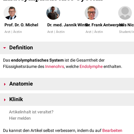
Prof. Dr. O. Michel
Dr. med. Jannik Winter
Dr. Frank Antwerpes
Nils Ni
Arzt | Ärztin
Arzt | Ärztin
Arzt | Ärztin
Student/i
Definition
Das
endolymphatisches System
ist die Gesamtheit der
Flüssigkeitsräume des
Innenohrs
, welche
Endolymphe
enthalten.
Anatomie
Das häutige
Labyrinth
, welches sich abgeschlossen innerhalb des
Klinik
knöchernen Labyrinthes befindet, ist mit Endolymphe gefüllt. Diese ist im
Gegensatz zur
Perilymphe
kaliumreich. Es wurde schon früh
Eine Resorptionsstörung in diesem Bereich soll den
endolymphatischen
Artikelinhalt ist veraltet?
angenommen, dass die Quelle der Endolymphproduktion in der
Stria
Hydrops
(ELH) auslösen. Dieser gilt als Grundlage des
Morbus Menière
.
Hier melden
vascularis
liegt (Corti 1851, v. Fieandt u. Saxen 1936).
Zum endolymphatischen System gehören unter anderem:
Du kannst den Artikel selbst verbessern, indem du auf
Bearbeiten