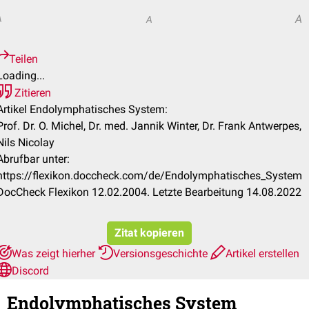
A
A
A
Teilen
Loading...
Zitieren
Artikel Endolymphatisches System:
Prof. Dr. O. Michel, Dr. med. Jannik Winter, Dr. Frank Antwerpes,
Nils Nicolay
Abrufbar unter:
https://flexikon.doccheck.com/de/Endolymphatisches_System
DocCheck Flexikon 12.02.2004. Letzte Bearbeitung 14.08.2022
Zitat kopieren
Was zeigt hierher
Versionsgeschichte
Artikel erstellen
Discord
Endolymphatisches System