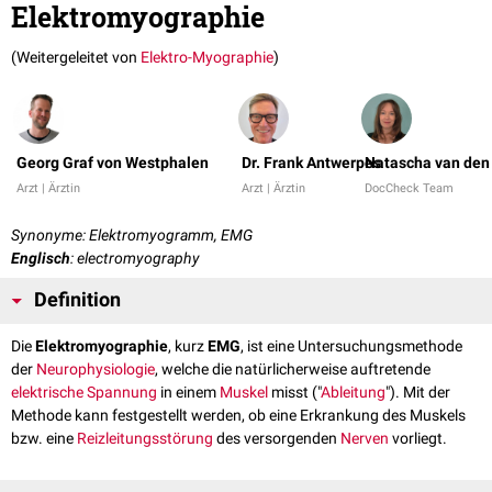
Elektromyographie
(Weitergeleitet von
Elektro-Myographie
)
Georg Graf von Westphalen
Dr. Frank Antwerpes
Natascha van den
Arzt | Ärztin
Arzt | Ärztin
DocCheck Team
Synonyme: Elektromyogramm, EMG
Englisch
: electromyography
Definition
Die
Elektromyographie
, kurz
EMG
, ist eine Untersuchungsmethode
der
Neurophysiologie
, welche die natürlicherweise auftretende
elektrische Spannung
in einem
Muskel
misst ("
Ableitung
"). Mit der
Methode kann festgestellt werden, ob eine Erkrankung des Muskels
bzw. eine
Reizleitungsstörung
des versorgenden
Nerven
vorliegt.