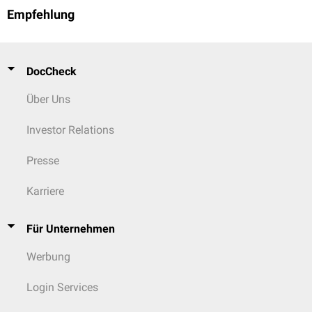
Empfehlung
DocCheck
Über Uns
Investor Relations
Presse
Karriere
Für Unternehmen
Werbung
Login Services