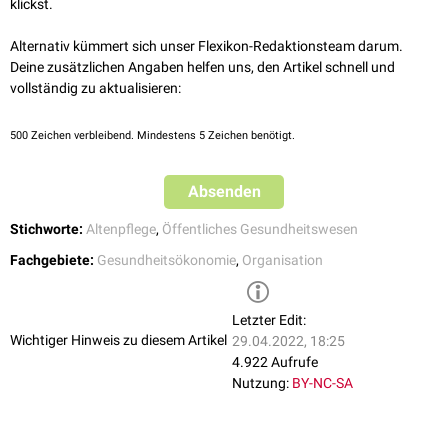
klickst.
maßgebliche Unterschied ist für mich als Leitung das Zulassen von
Respekt
entgegen, dass sie die bürokratische Autorität der
Spontaneität und Kreativität" sagt Dorothee Wiederhold, Team
Leitungsebene in den Hintergrund treten lässt und versucht, die
Alternativ kümmert sich unser Flexikon-Redaktionsteam darum.
Eilenriedstift, Hannover.
Entscheidungsbefugnis so weit als möglich in die Hände der alten
Deine zusätzlichen Angaben helfen uns, den Artikel schnell und
Pflegekräfte, die es verstehen, den Alltag ihrer Bewohner/Gäste mit
Menschen bzw. Ihrer nächsten
Angehörigen
zu legen.
vollständig zu aktualisieren:
abwechslungsvollen, zumutbaren Aufgaben auszufüllen, erleben
Die Schaffung einer menschlichen Gesellschaft ist ein nie endender
zufriedene Gäste.
Prozess. (…)
Eine weise Führung ist das entscheidende im Kampf gegen die drei
500
Zeichen verbleibend. Mindestens 5 Zeichen benötigt.
Qualen. Sie kann durch nichts ersetz werden.
Absenden
Stichworte:
Altenpflege
,
Öffentliches Gesundheitswesen
Fachgebiete:
Gesundheitsökonomie
,
Organisation
Letzter Edit:
Wichtiger Hinweis zu diesem Artikel
29.04.2022, 18:25
4.922 Aufrufe
Nutzung:
BY-NC-SA