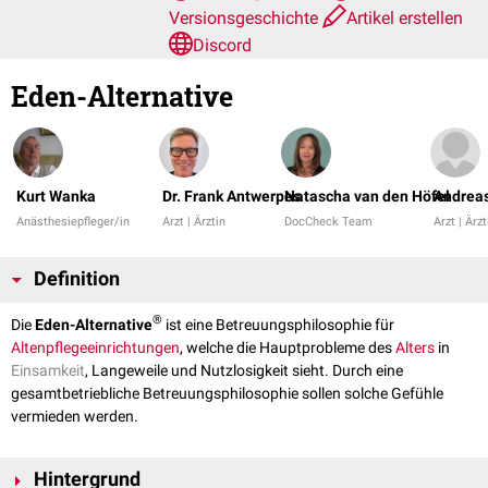
Versionsgeschichte
Artikel erstellen
Discord
Eden-Alternative
Kurt Wanka
Dr. Frank Antwerpes
Natascha van den Höfel
Andreas
Anästhesiepfleger/in
Arzt | Ärztin
DocCheck Team
Arzt | Ärzt
Definition
®
Die
Eden-Alternative
ist eine Betreuungsphilosophie für
Altenpflegeeinrichtungen
, welche die Hauptprobleme des
Alters
in
Einsamkeit
, Langeweile und Nutzlosigkeit sieht. Durch eine
gesamtbetriebliche Betreuungsphilosophie sollen solche Gefühle
vermieden werden.
Hintergrund