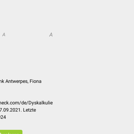
A
A
nk Antwerpes, Fiona
check.com/de/Dyskalkulie
7.09.2021. Letzte
024