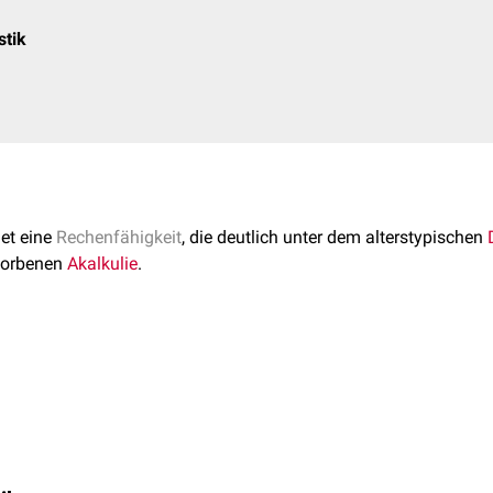
stik
et eine
Rechenfähigkeit
, die deutlich unter dem alterstypischen
worbenen
Akalkulie
.
[
1
]
r sind von einer Dyskalkulie betroffen.
[
2
]
sich im Wesentlichen durch mathematische
Defizite
im:
drechenarten
[
4
]
kalkulie umfasst verschiedene Teilaspekte:
 und Maßen