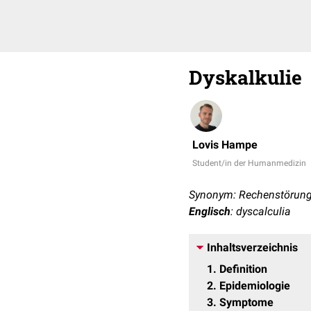
Dyskalkulie
Lovis Hampe
Student/in der Humanmedizin
Synonym: Rechenstörun
Englisch
: dyscalculia
Inhaltsverzeichnis
1
Definition
2
Epidemiologie
3
Symptome