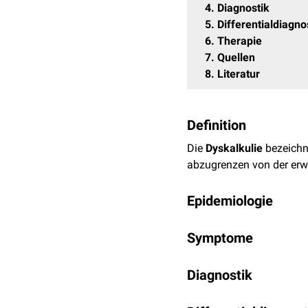
4
Diagnostik
5
Differentialdiagno
6
Therapie
7
Quellen
8
Literatur
Definition
Die
Dyskalkulie
bezeichn
abzugrenzen von der er
Epidemiologie
Etwa 5 % aller Schulkinde
Symptome
Eine Dyskalkulie zeigt 
Diagnostik
Umgang mit den Grun
Die Diagnostik einer Dys
Umgang mit Mengen