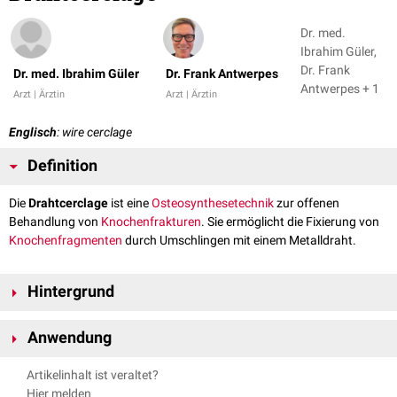
Dr. med.
Ibrahim Güler,
Dr. Frank
Dr. med. Ibrahim Güler
Dr. Frank Antwerpes
Antwerpes + 1
Arzt | Ärztin
Arzt | Ärztin
Englisch
: wire cerclage
Definition
Die
Drahtcerclage
ist eine
Osteosynthesetechnik
zur offenen
Behandlung von
Knochenfrakturen
. Sie ermöglicht die Fixierung von
Knochenfragmenten
durch Umschlingen mit einem Metalldraht.
Hintergrund
Der biegsame Stahldraht existiert in verschiedenen Längen und Stärken.
Anwendung
Je nach Indikation bzw. Fraktur erfolgt die Auswahl einer spezifischen
Größe.
Die Drahtcerclage findet u.a. Anwendung in folgenden Situationen:
Artikelinhalt ist veraltet?
Sternotomie
Hier melden