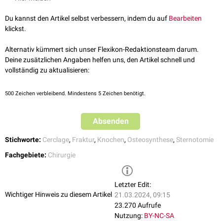
Olekranonfraktur
Patellafraktur
Du kannst den Artikel selbst verbessern, indem du auf
Bearbeiten
Schaftfrakturen
von langen
Röhrenknochen
klickst.
z.B.
Femurschaftfraktur
als Komplikation der
Hüftendoprothese
Sternoklavikuläre
Luxation
Alternativ kümmert sich unser Flexikon-Redaktionsteam darum.
Verschobene Fraktur des
Innenknöchels
Deine zusätzlichen Angaben helfen uns, den Artikel schnell und
vollständig zu aktualisieren:
Durch die Verwendung eines Drahtspanngeräts kann Druck auf die
Bruchflächen erzeugt werden, der die Fraktur stabilisiert und die
Knochenheilung beschleunigt. Das Verfahren wird häufig in Kombination
500
Zeichen verbleibend. Mindestens 5 Zeichen benötigt.
mit anderen Verfahren (z.B.
Zuggurtung
) eingesetzt.
Absenden
Stichworte:
Cerclage
,
Fraktur
,
Knochen
,
Osteosynthese
,
Sternotomie
Fachgebiete:
Chirurgie
Letzter Edit:
Wichtiger Hinweis zu diesem Artikel
21.03.2024, 09:15
23.270 Aufrufe
Nutzung:
BY-NC-SA